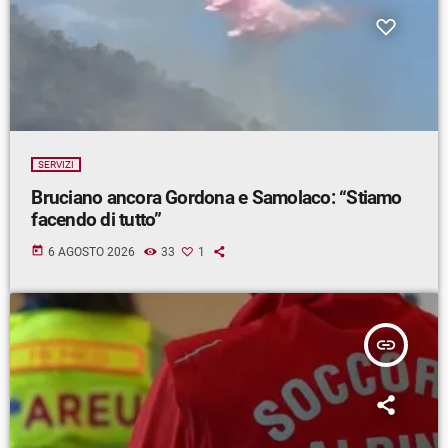
SERVIZI
Bruciano ancora Gordona e Samolaco: “Stiamo
facendo di tutto”
today
6 AGOSTO 2026
33
1
insert_link