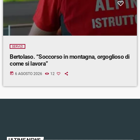
SERVIZI
Bertolaso. “Soccorso in montagna, orgoglioso di
come si lavora”
today
6 AGOSTO 2026
12
ULTIME NEWS