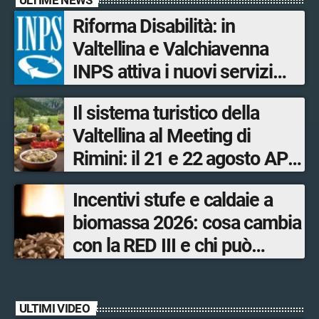
Riforma Disabilità: in
Valtellina e Valchiavenna
INPS attiva i nuovi servizi
digitali per il Progetto di vita
Il sistema turistico della
Valtellina al Meeting di
Rimini: il 21 e 22 agosto APF
Valtellina, con il Distretto
Incentivi stufe e caldaie a
agroalimentare, sarà
biomassa 2026: cosa cambia
protagonista nello stand di
con la RED III e chi può
Regione Lombardia
ottenere i bonus
ULTIMI VIDEO