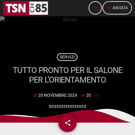
menu
play_arrow
ASCOLTA
SERVIZI
TUTTO PRONTO PER IL SALONE
PER L’ORIENTAMENTO
20 NOVEMBRE 2024
20
today
share
email