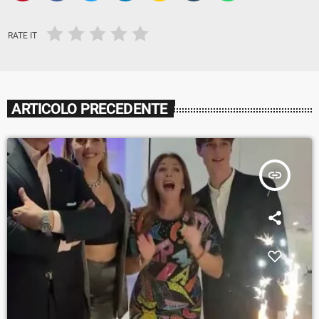
RATE IT
ARTICOLO PRECEDENTE
insert_link