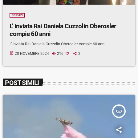
SERVIZI
L’ inviata Rai Daniela Cuzzolin Oberosler
compie 60 anni
L' inviata Rai Daniela Cuzzolin Oberosler compie 60 anni
today
20 NOVEMBRE 2024
216
2
POST SIMILI
insert_link