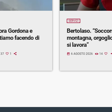
SERVIZI
ora Gordona e
Bertolaso. “Soccor
tiamo facendo di
montagna, orgogli
si lavora”
37
1
6 AGOSTO 2026
14
today