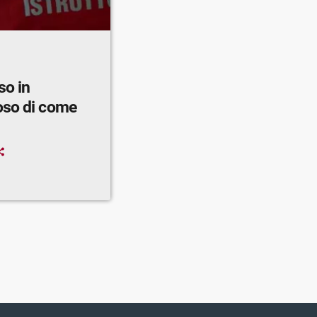
so in
oso di come