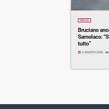
SERVIZI
Bruciano anc
Samolaco: “S
tutto”
6 AGOSTO 2026
today