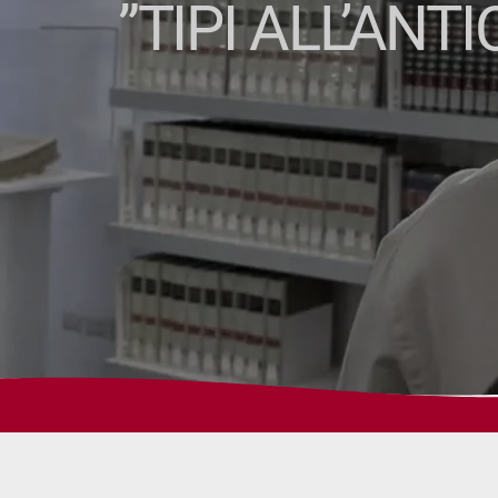
”TIPI ALL’AN