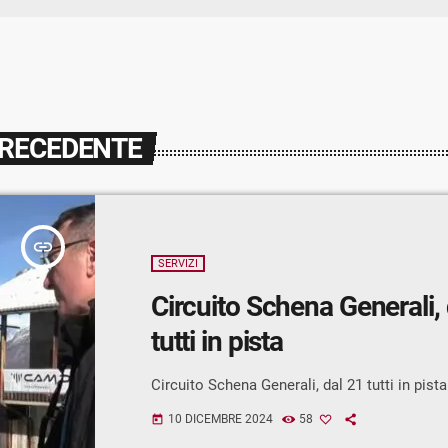
PRECEDENTE
insert_link
SERVIZI
Circuito Schena Generali, 
tutti in pista
Circuito Schena Generali, dal 21 tutti in pista
10 DICEMBRE 2024
58
today