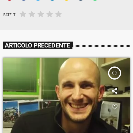
RATE IT
ARTICOLO PRECEDENTE
insert_link