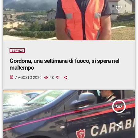
SERVIZI
Gordona, una settimana di fuoco, si spera nel
maltempo
today
7 AGOSTO 2026
48
insert_link