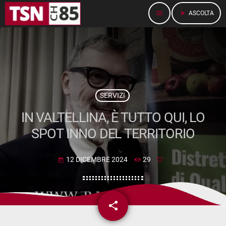
menu
play_arrow
ASCOLTA
SERVIZI
IN VALTELLINA, È TUTTO QUI, LO
SPOT INNO DEL TERRITORIO
12 DICEMBRE 2024
29
today
share
email