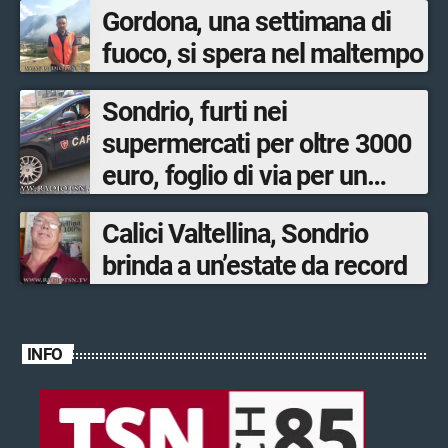
Gordona, una settimana di
fuoco, si spera nel maltempo
Sondrio, furti nei
supermercati per oltre 3000
euro, foglio di via per un
ventinovenne
Calici Valtellina, Sondrio
brinda a un’estate da record
INFO