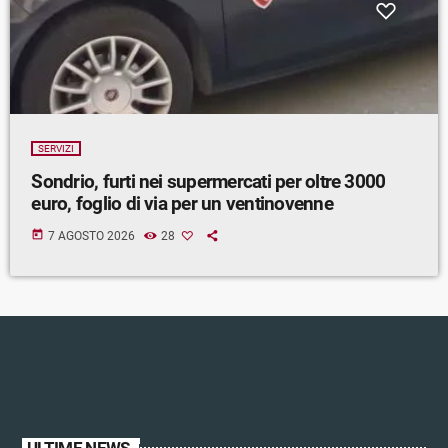
SERVIZI
Sondrio, furti nei supermercati per oltre 3000
euro, foglio di via per un ventinovenne
today
7 AGOSTO 2026
28
ULTIME NEWS