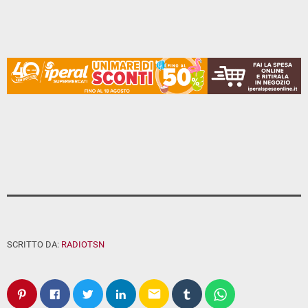
SCRITTO DA:
RADIOTSN
email