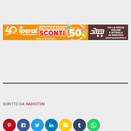
SCRITTO DA:
RADIOTSN
email