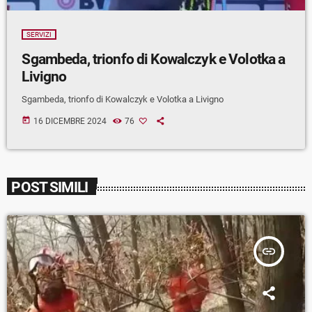
SERVIZI
Sgambeda, trionfo di Kowalczyk e Volotka a
Livigno
Sgambeda, trionfo di Kowalczyk e Volotka a Livigno
today
16 DICEMBRE 2024
76
POST SIMILI
insert_link