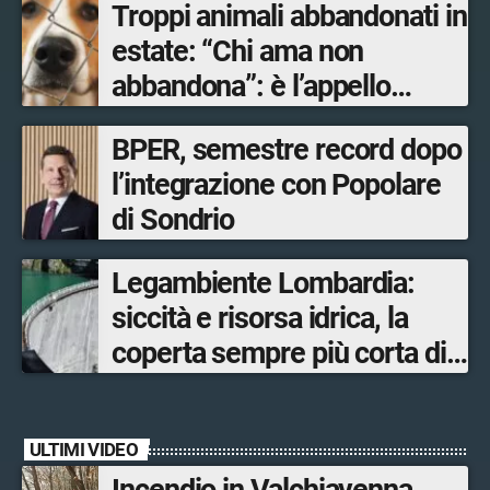
Troppi animali abbandonati in
estate: “Chi ama non
abbandona”: è l’appello
dell’assessore al Territorio e
BPER, semestre record dopo
Sistemi verdi di Regione
l’integrazione con Popolare
Lombardia Gianluca Comazzi
di Sondrio
Legambiente Lombardia:
siccità e risorsa idrica, la
coperta sempre più corta di
una riserva in esaurimento
ULTIMI VIDEO
Incendio in Valchiavenna,