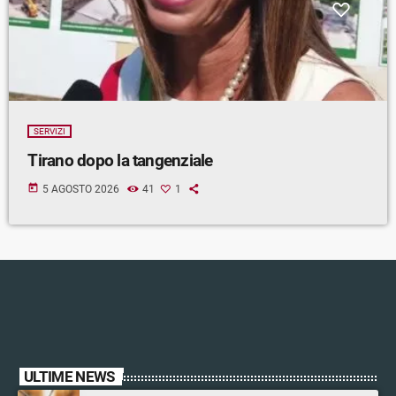
SERVIZI
Tirano dopo la tangenziale
today
5 AGOSTO 2026
41
1
ULTIME NEWS