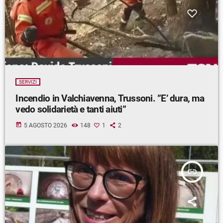
SERVIZI
Incendio in Valchiavenna, Trussoni. ”E’ dura, ma
vedo solidarietà e tanti aiuti”
today
5 AGOSTO 2026
148
1
2
insert_link