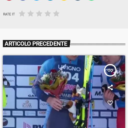
RATE IT
ARTICOLO PRECEDENTE
insert_link