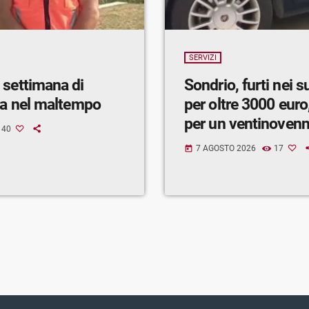
SERVIZI
 settimana di
Sondrio, furti nei 
ra nel maltempo
per oltre 3000 euro,
per un ventinoven
40
7 AGOSTO 2026
17
today