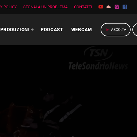
Y POLICY
SEGNALA UN PROBLEMA
CONTATTI
PRODUZIONI
PODCAST
WEBCAM
play_arrow
ASCOLTA