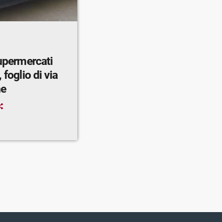
supermercati
 foglio di via
ne