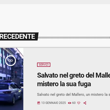
PRECEDENTE
insert_link
SERVIZI
Salvato nel greto del Mall
mistero la sua fuga
Salvato nel greto del Mallero, un mistero la 
13 GENNAIO 2025
60
today