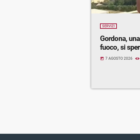
SERVIZI
Gordona, una
fuoco, si spe
7 AGOSTO 2026
today