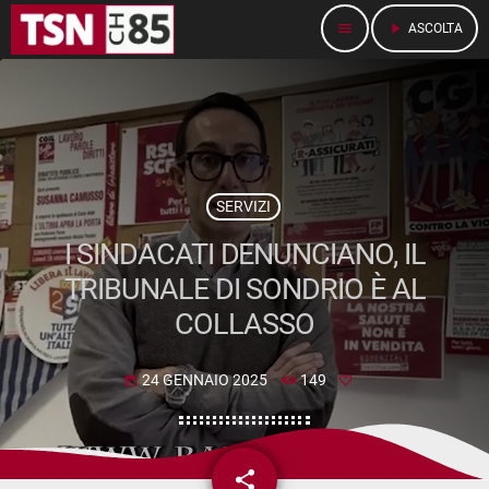
menu
play_arrow
ASCOLTA
SERVIZI
I SINDACATI DENUNCIANO, IL
TRIBUNALE DI SONDRIO È AL
COLLASSO
24 GENNAIO 2025
149
today
share
email