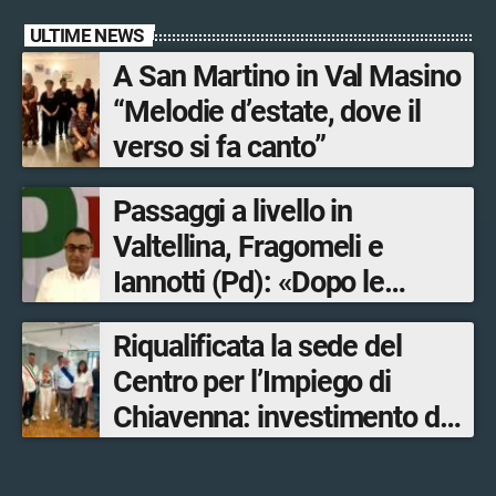
ULTIME NEWS
A San Martino in Val Masino
“Melodie d’estate, dove il
verso si fa canto”
Passaggi a livello in
Valtellina, Fragomeli e
Iannotti (Pd): «Dopo le
Olimpiadi solo un terzo delle
Riqualificata la sede del
opere sostitutive sarà
Centro per l’Impiego di
ultimato entro il 2026»
Chiavenna: investimento da
quasi 250mila euro