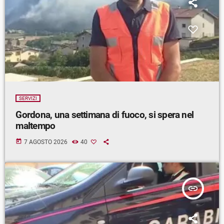
SERVIZI
Gordona, una settimana di fuoco, si spera nel
maltempo
today
7 AGOSTO 2026
40
insert_link