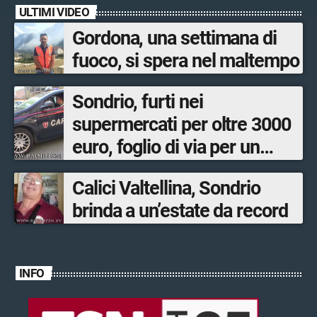
ULTIMI VIDEO
Gordona, una settimana di
fuoco, si spera nel maltempo
Sondrio, furti nei
supermercati per oltre 3000
euro, foglio di via per un
ventinovenne
Calici Valtellina, Sondrio
brinda a un’estate da record
INFO