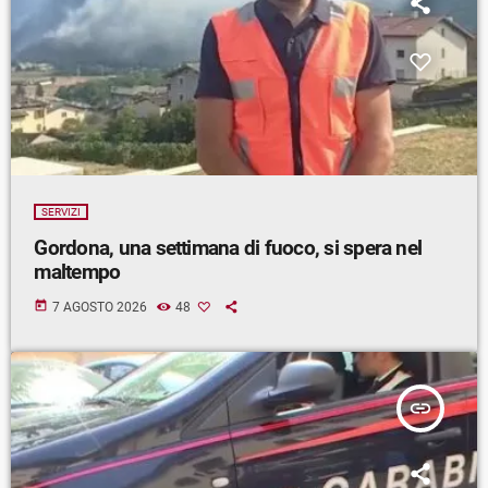
SERVIZI
Gordona, una settimana di fuoco, si spera nel
maltempo
today
7 AGOSTO 2026
48
insert_link