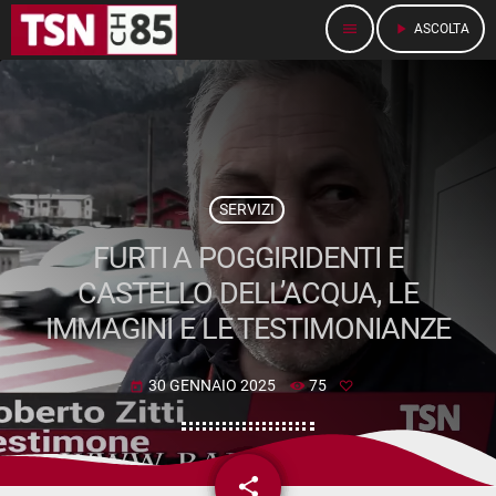
menu
play_arrow
ASCOLTA
SERVIZI
FURTI A POGGIRIDENTI E
CASTELLO DELL’ACQUA, LE
IMMAGINI E LE TESTIMONIANZE
30 GENNAIO 2025
75
today
share
email