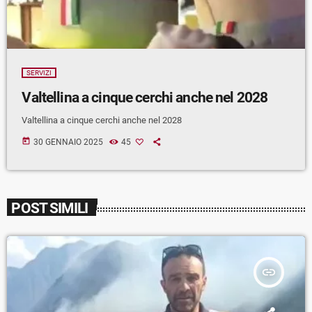
SERVIZI
Valtellina a cinque cerchi anche nel 2028
Valtellina a cinque cerchi anche nel 2028
today
30 GENNAIO 2025
45
POST SIMILI
insert_link