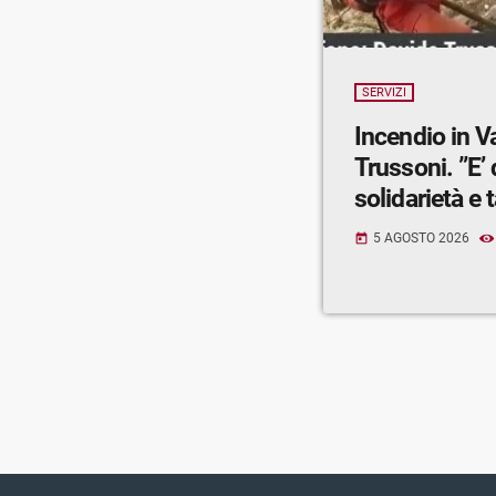
SERVIZI
Incendio in V
Trussoni. ”E’
solidarietà e t
5 AGOSTO 2026
today