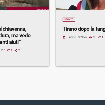
SERVIZI
alchiavenna,
Tirano dopo la tan
 dura, ma vedo
5 AGOSTO 2026
35
1
today
anti aiuti”
115
1
2