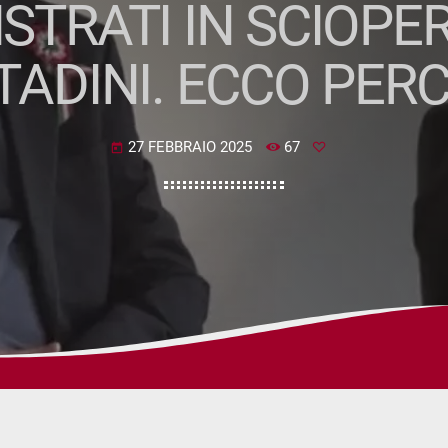
STRATI IN SCIOPE
TADINI. ECCO PER
27 FEBBRAIO 2025
67
today