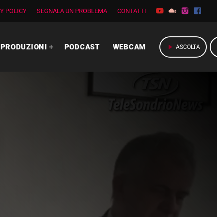
Y POLICY
SEGNALA UN PROBLEMA
CONTATTI
PRODUZIONI
PODCAST
WEBCAM
play_arrow
ASCOLTA