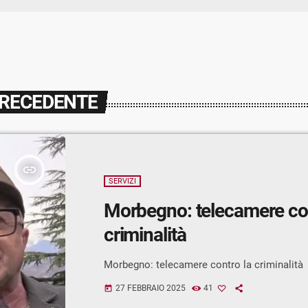
PRECEDENTE
insert_link
SERVIZI
Morbegno: telecamere con
criminalità
Morbegno: telecamere contro la criminalità
27 FEBBRAIO 2025
41
today