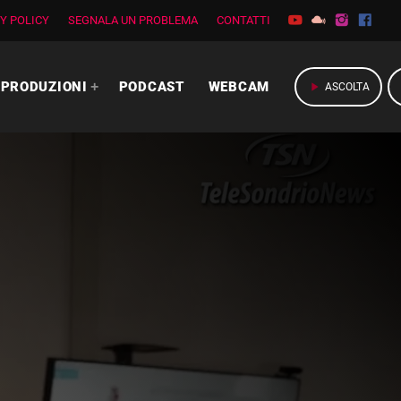
Y POLICY
SEGNALA UN PROBLEMA
CONTATTI
PRODUZIONI
PODCAST
WEBCAM
play_arrow
ASCOLTA