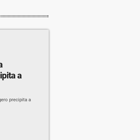
a
ipita a
ero precipita a