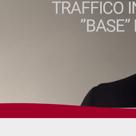
TRAFFICO 
”BASE”