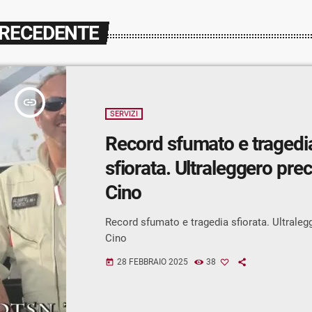
PRECEDENTE
insert_link
SERVIZI
Record sfumato e tragedi
sfiorata. Ultraleggero prec
Cino
Record sfumato e tragedia sfiorata. Ultralegg
Cino
28 FEBBRAIO 2025
38
today