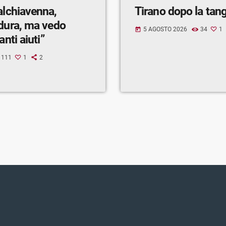
alchiavenna,
Tirano dopo la tan
 dura, ma vedo
5 AGOSTO 2026
34
1
today
anti aiuti”
111
1
2