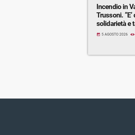
Incendio in V
Trussoni. ”E’
solidarietà e t
5 AGOSTO 2026
today