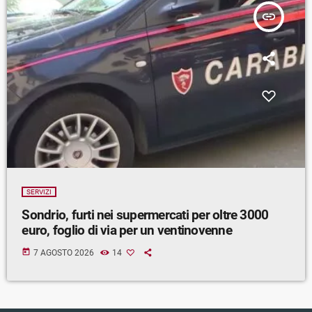
insert_link
SERVIZI
Sondrio, furti nei supermercati per oltre 3000
euro, foglio di via per un ventinovenne
today
7 AGOSTO 2026
14