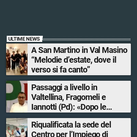
ULTIME NEWS
A San Martino in Val Masino
“Melodie d’estate, dove il
verso si fa canto”
Passaggi a livello in
Valtellina, Fragomeli e
Iannotti (Pd): «Dopo le
Olimpiadi solo un terzo delle
Riqualificata la sede del
opere sostitutive sarà
Centro per l’Impiego di
ultimato entro il 2026»