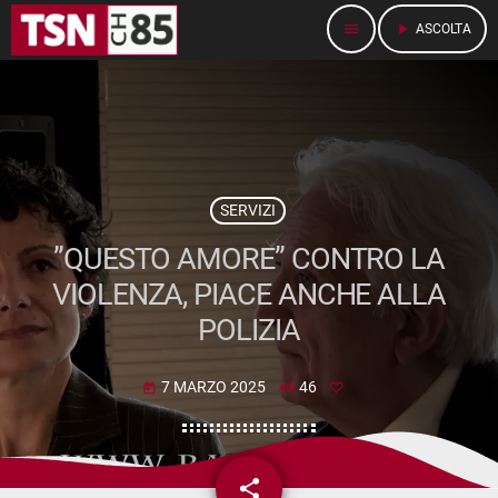
menu
play_arrow
ASCOLTA
SERVIZI
”QUESTO AMORE” CONTRO LA
VIOLENZA, PIACE ANCHE ALLA
POLIZIA
7 MARZO 2025
46
today
share
email