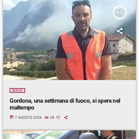
insert_link
SERVIZI
Gordona, una settimana di fuoco, si spera nel
maltempo
today
7 AGOSTO 2026
28