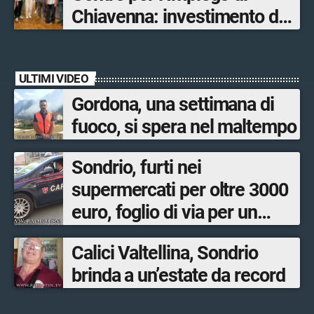
Chiavenna: investimento da
quasi 250mila euro
ULTIMI VIDEO
Gordona, una settimana di
fuoco, si spera nel maltempo
Sondrio, furti nei
supermercati per oltre 3000
euro, foglio di via per un
ventinovenne
Calici Valtellina, Sondrio
brinda a un’estate da record