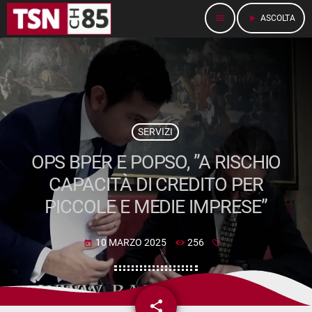
menu
play_arrow
ASCOLTA
SERVIZI
OPS BPER E POPSO, ”A RISCHIO
CAPACITÀ DI CREDITO PER
PICCOLE E MEDIE IMPRESE”
10 MARZO 2025
256
today
share
email