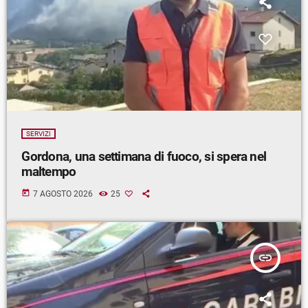
SERVIZI
Gordona, una settimana di fuoco, si spera nel
maltempo
today
7 AGOSTO 2026
25
insert_link