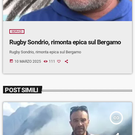
SERVIZI
Rugby Sondrio, rimonta epica sul Bergamo
Rugby Sondrio, rimonta epica sul Bergamo
today
10 MARZO 2025
111
POST SIMILI
insert_link