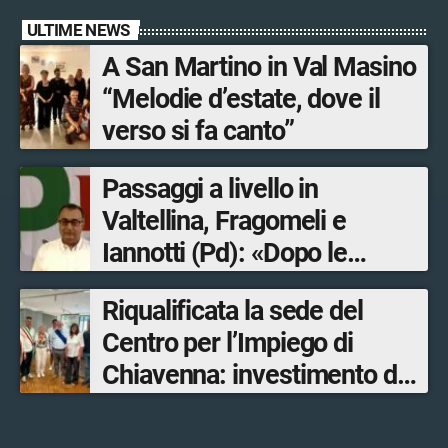
ULTIME NEWS
A San Martino in Val Masino
“Melodie d’estate, dove il
verso si fa canto”
Passaggi a livello in
Valtellina, Fragomeli e
Iannotti (Pd): «Dopo le
Olimpiadi solo un terzo delle
Riqualificata la sede del
opere sostitutive sarà
Centro per l’Impiego di
ultimato entro il 2026»
Chiavenna: investimento da
quasi 250mila euro