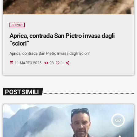
SERVIZI
Aprica, contrada San Pietro invasa dagli
”sciori”
Aprica, contrada San Pietro invasa dagli ''sciori''
today
11 MARZO 2025
93
1
POST SIMILI
insert_link