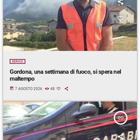
SERVIZI
Gordona, una settimana di fuoco, si spera nel
maltempo
today
7 AGOSTO 2026
48
insert_link