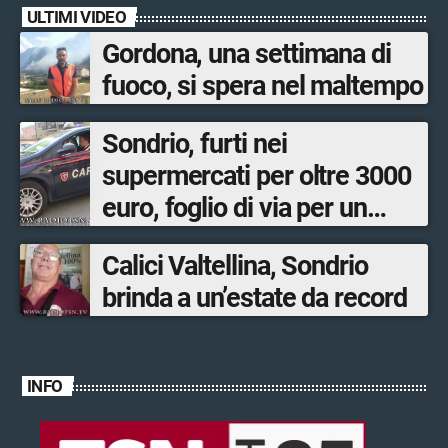
ULTIMI VIDEO
Gordona, una settimana di
fuoco, si spera nel maltempo
Sondrio, furti nei
supermercati per oltre 3000
euro, foglio di via per un
ventinovenne
Calici Valtellina, Sondrio
brinda a un’estate da record
INFO