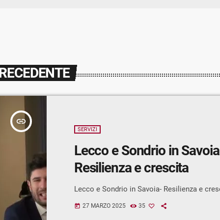
PRECEDENTE
insert_link
SERVIZI
Lecco e Sondrio in Savoia
Resilienza e crescita
Lecco e Sondrio in Savoia- Resilienza e cres
27 MARZO 2025
35
today