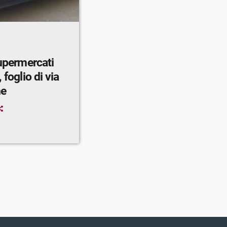
supermercati
 foglio di via
ne