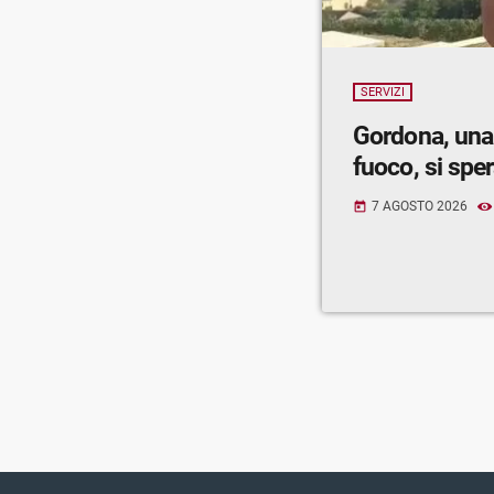
SERVIZI
Gordona, una
fuoco, si spe
7 AGOSTO 2026
today