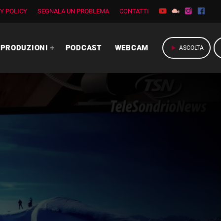
Y POLICY
SEGNALA UN PROBLEMA
CONTATTI
PRODUZIONI
PODCAST
WEBCAM
play_arrow
ASCOLTA