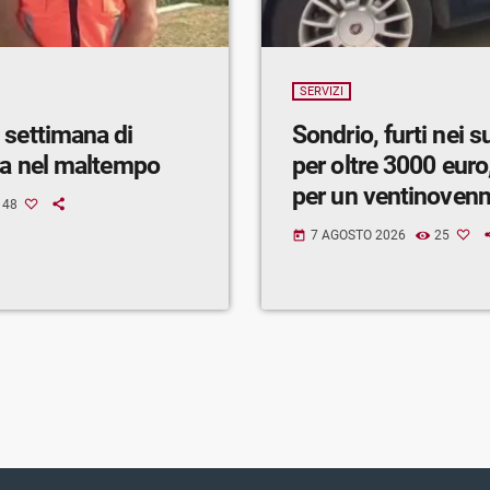
SERVIZI
 settimana di
Sondrio, furti nei 
ra nel maltempo
per oltre 3000 euro,
per un ventinoven
48
7 AGOSTO 2026
25
today