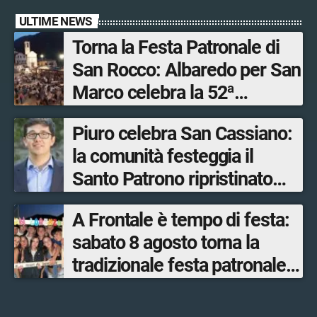
ULTIME NEWS
Torna la Festa Patronale di
San Rocco: Albaredo per San
Marco celebra la 52ª
edizione della sua
Piuro celebra San Cassiano:
manifestazione più sentita
la comunità festeggia il
Santo Patrono ripristinato
dopo quattro secoli
A Frontale è tempo di festa:
sabato 8 agosto torna la
tradizionale festa patronale
di San Lorenzo tra sapori
tipici, torneo di pallavolo e