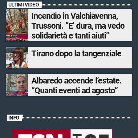
ULTIMI VIDEO
musica dal vivo
Incendio in Valchiavenna,
Trussoni. ”E’ dura, ma vedo
solidarietà e tanti aiuti”
Tirano dopo la tangenziale
Albaredo accende l’estate.
”Quanti eventi ad agosto”
INFO