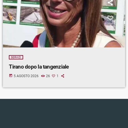
SERVIZI
Tirano dopo la tangenziale
today
5 AGOSTO 2026
26
1