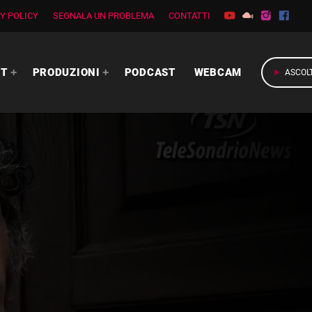
Y POLICY
SEGNALA UN PROBLEMA
CONTATTI
RT
PRODUZIONI
PODCAST
WEBCAM
play_arrow
ASCOL