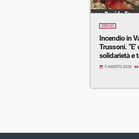
SERVIZI
Incendio in V
Trussoni. ”E’
solidarietà e t
5 AGOSTO 2026
today