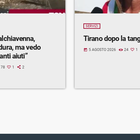
SERVIZI
alchiavenna,
Tirano dopo la tan
 dura, ma vedo
5 AGOSTO 2026
24
1
today
anti aiuti”
78
1
2