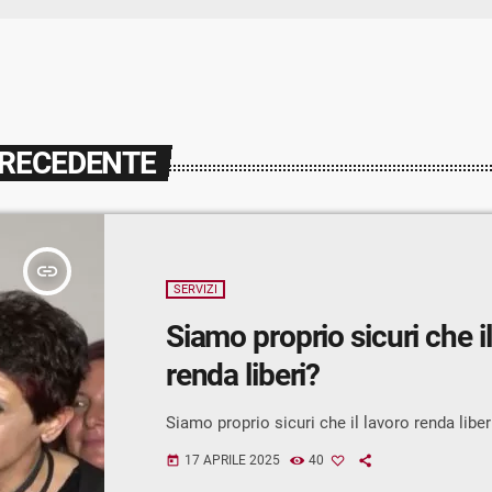
PRECEDENTE
insert_link
SERVIZI
Siamo proprio sicuri che il
renda liberi?
Siamo proprio sicuri che il lavoro renda liber
17 APRILE 2025
40
today