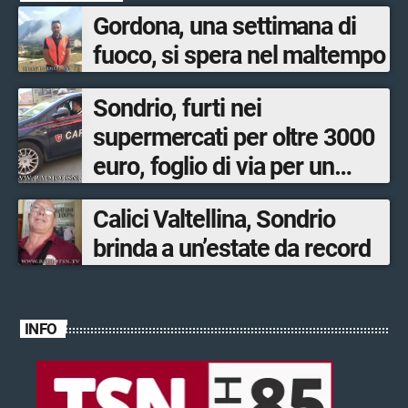
Gordona, una settimana di
fuoco, si spera nel maltempo
Sondrio, furti nei
supermercati per oltre 3000
euro, foglio di via per un
ventinovenne
Calici Valtellina, Sondrio
brinda a un’estate da record
INFO