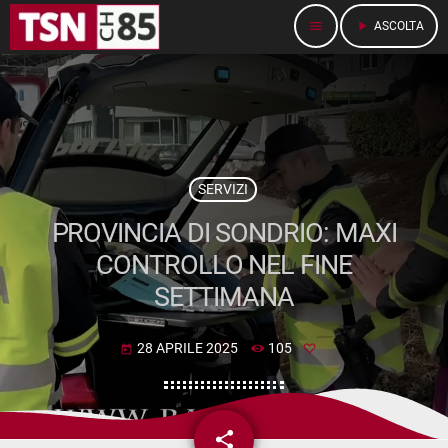
menu
play_arrow
ASCOLTA
SERVIZI
PROVINCIA DI SONDRIO: MAXI
CONTROLLO NEL FINE
SETTIMANA
28 APRILE 2025
105
today
share
email