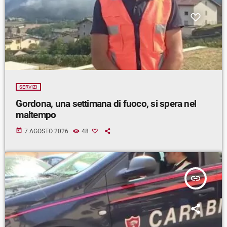
SERVIZI
Gordona, una settimana di fuoco, si spera nel
maltempo
today
7 AGOSTO 2026
48
insert_link