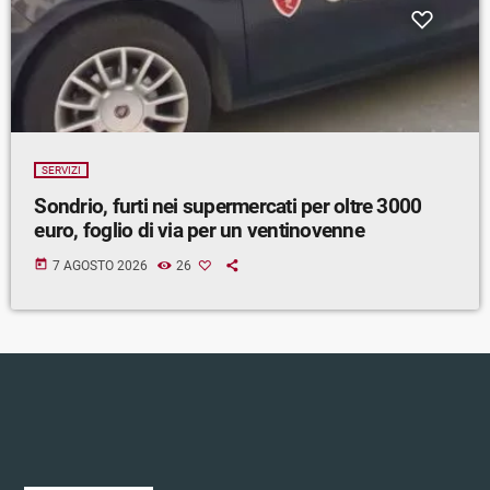
SERVIZI
Sondrio, furti nei supermercati per oltre 3000
euro, foglio di via per un ventinovenne
today
7 AGOSTO 2026
26