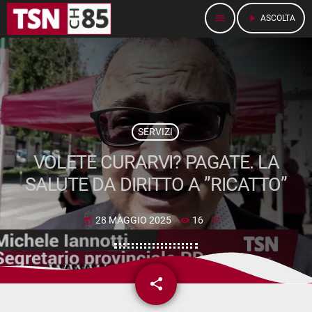
menu
play_arrow
ASCOLTA
SERVIZI
VOLETE CURARVI? PAGATE. LA
SALUTE DA DIRITTO A ”RICATTO”
28 MAGGIO 2025
16
today
share
email