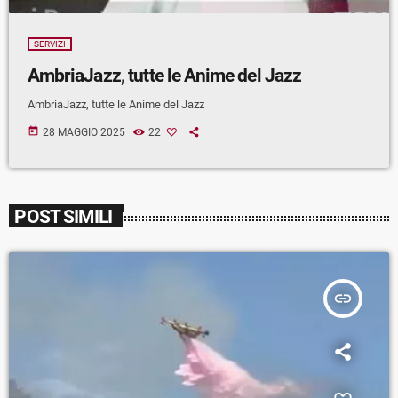
SERVIZI
AmbriaJazz, tutte le Anime del Jazz
AmbriaJazz, tutte le Anime del Jazz
today
28 MAGGIO 2025
22
POST SIMILI
insert_link