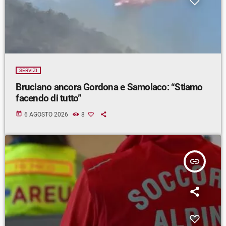
SERVIZI
Bruciano ancora Gordona e Samolaco: “Stiamo
facendo di tutto”
today
6 AGOSTO 2026
8
insert_link