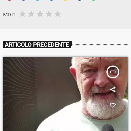
RATE IT
ARTICOLO PRECEDENTE
insert_link