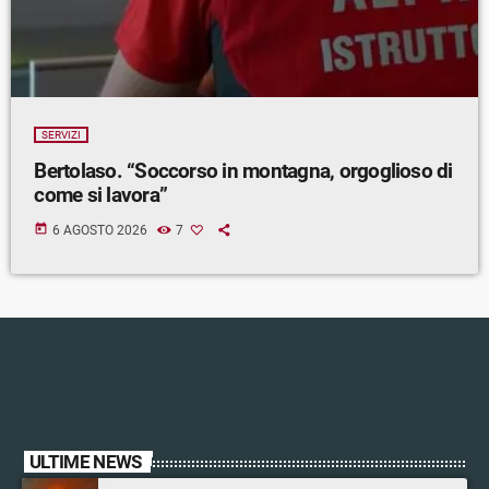
SERVIZI
Bertolaso. “Soccorso in montagna, orgoglioso di
come si lavora”
today
6 AGOSTO 2026
7
ULTIME NEWS