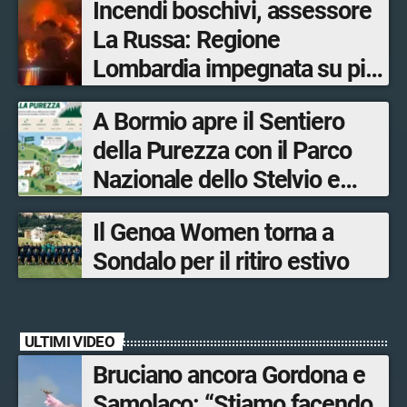
Incendi boschivi, assessore
La Russa: Regione
Lombardia impegnata su più
fronti, 48 volontari coinvolti
A Bormio apre il Sentiero
tra le province di Lecco,
della Purezza con il Parco
Sondrio, Milano e Como
Nazionale dello Stelvio e
Bormio Tourism
Il Genoa Women torna a
Sondalo per il ritiro estivo
ULTIMI VIDEO
Bruciano ancora Gordona e
Samolaco: “Stiamo facendo