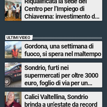
Riqualificata la sede del
opere sostitutive sarà
Centro per l’Impiego di
ultimato entro il 2026»
Chiavenna: investimento da
quasi 250mila euro
ULTIMI VIDEO
Gordona, una settimana di
fuoco, si spera nel maltempo
Sondrio, furti nei
supermercati per oltre 3000
euro, foglio di via per un
ventinovenne
Calici Valtellina, Sondrio
brinda a un’estate da record