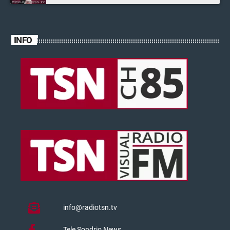
INFO
info@radiotsn.tv
Tele Sondrio News