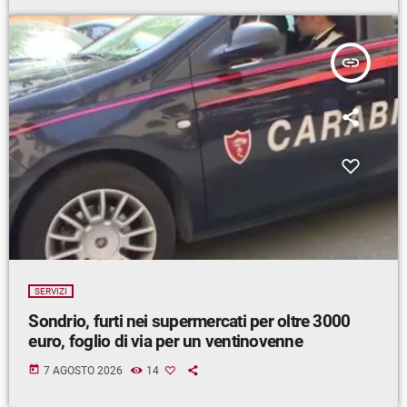
insert_link
SERVIZI
Sondrio, furti nei supermercati per oltre 3000
euro, foglio di via per un ventinovenne
today
7 AGOSTO 2026
14