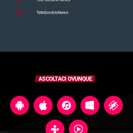
TeleSondrioNews
ASCOLTACI OVUNQUE