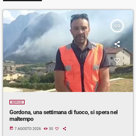
insert_link
SERVIZI
Gordona, una settimana di fuoco, si spera nel
maltempo
today
7 AGOSTO 2026
30