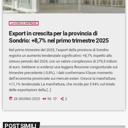
LAVORO E IMPRESE
Export in crescita per la provincia di
Sondrio: +8,7% nel primo trimestre 2025
Nel primo trimestre del 2025, l’export della provincia di Sondrio
registra un aumento tendenziale significativo: +8,7% rispetto allo
stesso periodo del 2024, con un valore complessivo di 279,5 milioni
di euro. Sebbene si evidenzi una leggera flessione congiunturale sul
trimestre precedente (-0,8%), i dati confermano il buon momento
dell’economia provinciale sui mercati esteri. Cresce la manifattura:
+11,1% tendenziale La manifattura, che incide per il 94% sul totale
delle esportazioni della […]
today
26 GIUGNO 2025
96
2
POST SIMILI