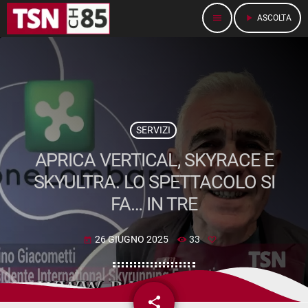
menu
play_arrow
ASCOLTA
SERVIZI
APRICA VERTICAL, SKYRACE E
SKYULTRA. LO SPETTACOLO SI
FA… IN TRE
26 GIUGNO 2025
33
today
share
email