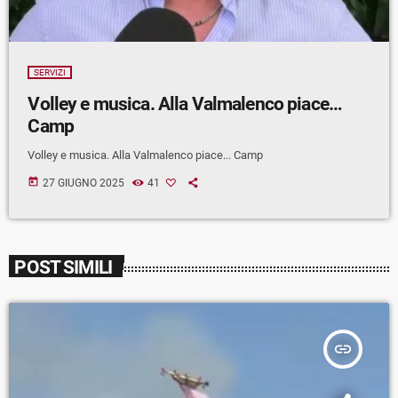
SERVIZI
Volley e musica. Alla Valmalenco piace…
Camp
Volley e musica. Alla Valmalenco piace... Camp
today
27 GIUGNO 2025
41
POST SIMILI
insert_link