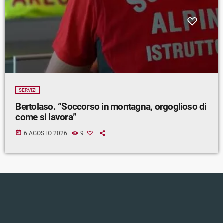
SERVIZI
Bertolaso. “Soccorso in montagna, orgoglioso di
come si lavora”
today
6 AGOSTO 2026
9