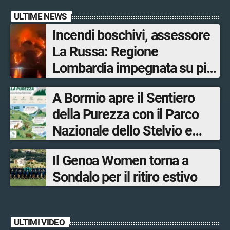
ULTIME NEWS
Incendi boschivi, assessore
La Russa: Regione
Lombardia impegnata su più
fronti, 48 volontari coinvolti
A Bormio apre il Sentiero
tra le province di Lecco,
della Purezza con il Parco
Sondrio, Milano e Como
Nazionale dello Stelvio e
Bormio Tourism
Il Genoa Women torna a
Sondalo per il ritiro estivo
ULTIMI VIDEO