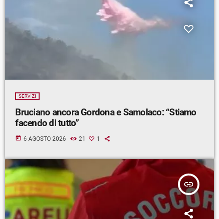
SERVIZI
Bruciano ancora Gordona e Samolaco: “Stiamo
facendo di tutto”
today
6 AGOSTO 2026
21
1
insert_link