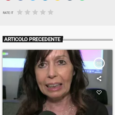
RATE IT
ARTICOLO PRECEDENTE
insert_link