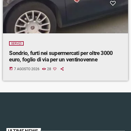
SERVIZI
Sondrio, furti nei supermercati per oltre 3000
euro, foglio di via per un ventinovenne
today
7 AGOSTO 2026
28
ULTIME NEWS