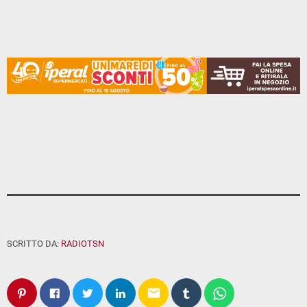
SCRITTO DA:
RADIOTSN
email