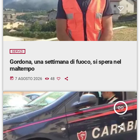
SERVIZI
Gordona, una settimana di fuoco, si spera nel
maltempo
today
7 AGOSTO 2026
48
insert_link