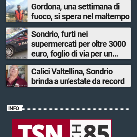
Gordona, una settimana di
fuoco, si spera nel maltempo
Sondrio, furti nei
supermercati per oltre 3000
euro, foglio di via per un
ventinovenne
Calici Valtellina, Sondrio
brinda a un’estate da record
INFO