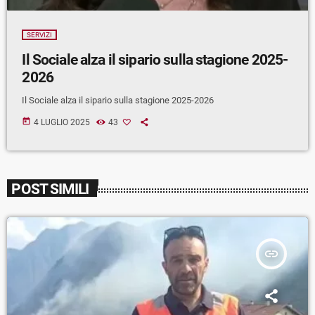
SERVIZI
Il Sociale alza il sipario sulla stagione 2025-
2026
Il Sociale alza il sipario sulla stagione 2025-2026
today
4 LUGLIO 2025
43
POST SIMILI
insert_link