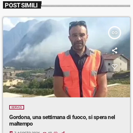
POST SIMILI
insert_link
SERVIZI
Gordona, una settimana di fuoco, si spera nel
maltempo
today