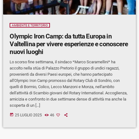
AMBIENTE E TERRITORIO
Olympic Iron Camp: da tutta Europa in
Valtellina per vivere esperienze e conoscere
nuovi luoghi
Lo scorso fine settimana, il sindaco *Marco Scaramellini* ha
accolto nella stüa di Palazzo Pretorio il gruppo di undici ragazzi,
provenienti da diversi Paesi europei, che hanno partecipato
all'Olympic Iron Camp promosso dal Rotary Club di Sondrio, con
quelli di Bormio, Colico, Lecco Manzoni e Monza, nell'ambito
dell'attività di Scambio giovani del Rotary International. Accoglienza,
amicizia e confronto in due settimane dense di attività ma anche la
scoperta di un […]
today
25 LUGLIO 2025
46