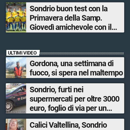
la gara in Valmalenco
Sondrio buon test con la
Primavera della Samp.
Giovedì amichevole con il
Lecco
ULTIMI VIDEO
Gordona, una settimana di
fuoco, si spera nel maltempo
Sondrio, furti nei
supermercati per oltre 3000
euro, foglio di via per un
ventinovenne
Calici Valtellina, Sondrio