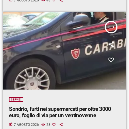
7 AGOSTO 2026
48
insert_link
SERVIZI
Sondrio, furti nei supermercati per oltre 3000
euro, foglio di via per un ventinovenne
today
7 AGOSTO 2026
28