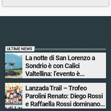
ULTIME NEWS
La notte di San Lorenzo a
Sondrio è con Calici
Valtellina: l’evento è
organizzato dal Consorzio
Lanzada Trail – Trofeo
Tutela Vini di Valtellina
Parolini Renato: Diego Rossi
e Raffaella Rossi dominano