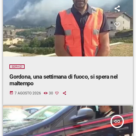
SERVIZI
Gordona, una settimana di fuoco, si spera nel
maltempo
today
7 AGOSTO 2026
30
insert_link