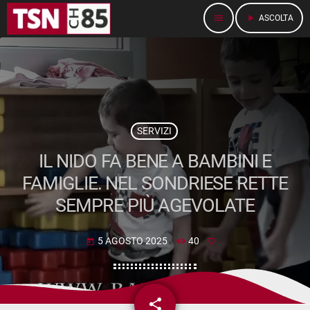
menu
play_arrow
ASCOLTA
SERVIZI
IL NIDO FA BENE A BAMBINI E
FAMIGLIE. NEL SONDRIESE RETTE
SEMPRE PIÙ AGEVOLATE
5 AGOSTO 2025
40
today
share
email