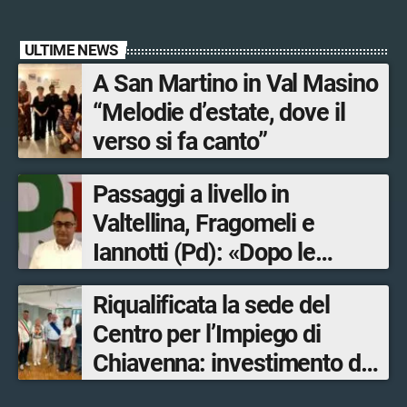
ULTIME NEWS
A San Martino in Val Masino
“Melodie d’estate, dove il
verso si fa canto”
Passaggi a livello in
Valtellina, Fragomeli e
Iannotti (Pd): «Dopo le
Olimpiadi solo un terzo delle
Riqualificata la sede del
opere sostitutive sarà
Centro per l’Impiego di
ultimato entro il 2026»
Chiavenna: investimento da
quasi 250mila euro