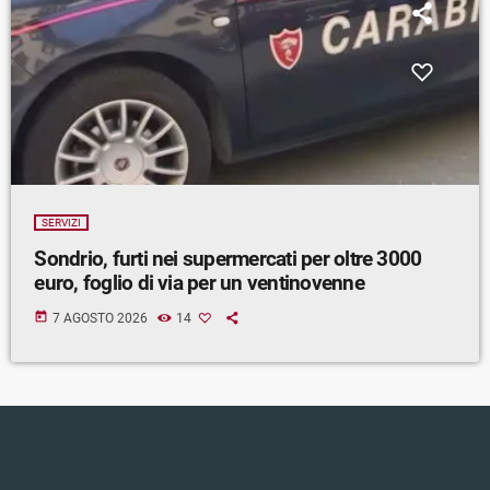
SERVIZI
Sondrio, furti nei supermercati per oltre 3000
euro, foglio di via per un ventinovenne
today
7 AGOSTO 2026
14