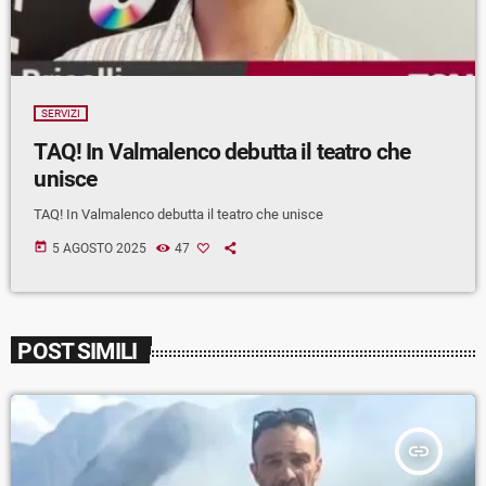
SERVIZI
TAQ! In Valmalenco debutta il teatro che
unisce
TAQ! In Valmalenco debutta il teatro che unisce
today
5 AGOSTO 2025
47
POST SIMILI
insert_link