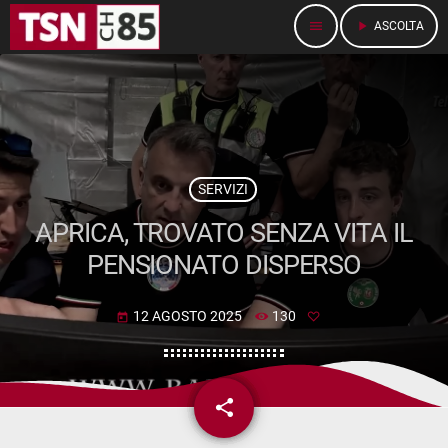
menu
play_arrow
ASCOLTA
SERVIZI
APRICA, TROVATO SENZA VITA IL
PENSIONATO DISPERSO
12 AGOSTO 2025
130
today
share
email