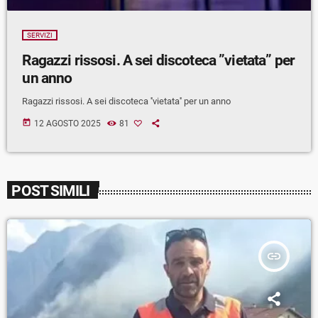
SERVIZI
Ragazzi rissosi. A sei discoteca ”vietata” per
un anno
Ragazzi rissosi. A sei discoteca ''vietata'' per un anno
today
12 AGOSTO 2025
81
POST SIMILI
insert_link