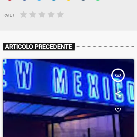
RATE IT
ARTICOLO PRECEDENTE
insert_link