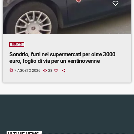
SERVIZI
Sondrio, furti nei supermercati per oltre 3000
euro, foglio di via per un ventinovenne
today
7 AGOSTO 2026
28
ULTIME NEWS