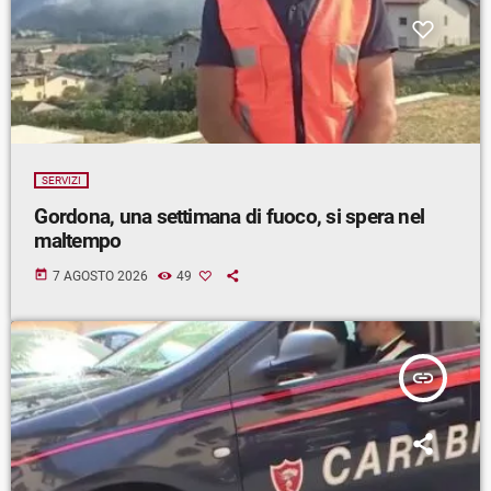
SERVIZI
Gordona, una settimana di fuoco, si spera nel
maltempo
today
7 AGOSTO 2026
49
insert_link