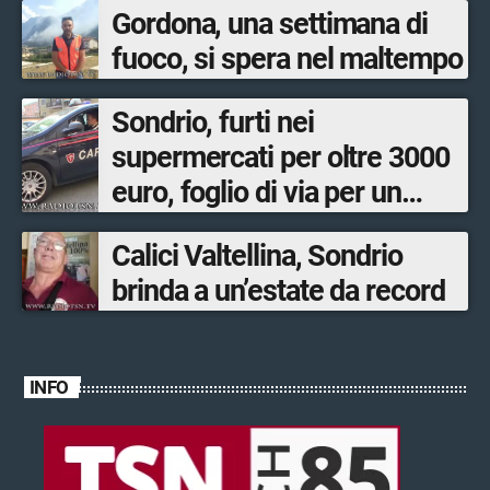
Gordona, una settimana di
fuoco, si spera nel maltempo
Sondrio, furti nei
supermercati per oltre 3000
euro, foglio di via per un
ventinovenne
Calici Valtellina, Sondrio
brinda a un’estate da record
INFO