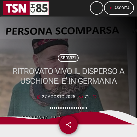
menu
play_arrow
ASCOLTA
SERVIZI
RITROVATO VIVO IL DISPERSO A
USCHIONE. E’ IN GERMANIA
27 AGOSTO 2025
71
today
share
email