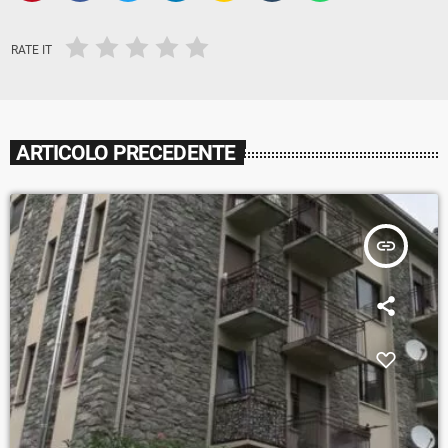
RATE IT
ARTICOLO PRECEDENTE
insert_link