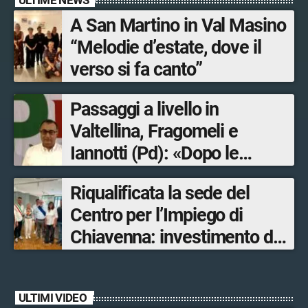
A San Martino in Val Masino
“Melodie d’estate, dove il
verso si fa canto”
Passaggi a livello in
Valtellina, Fragomeli e
Iannotti (Pd): «Dopo le
Olimpiadi solo un terzo delle
Riqualificata la sede del
opere sostitutive sarà
Centro per l’Impiego di
ultimato entro il 2026»
Chiavenna: investimento da
quasi 250mila euro
ULTIMI VIDEO