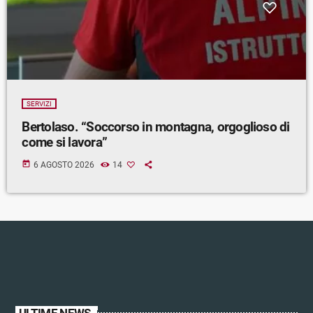
SERVIZI
Bertolaso. “Soccorso in montagna, orgoglioso di
come si lavora”
today
6 AGOSTO 2026
14
ULTIME NEWS