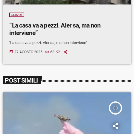
SERVIZI
”La casa va a pezzi. Aler sa, ma non
interviene”
''La casa va a pezzi. Aler sa, ma non interviene''
today
27 AGOSTO 2025
63
POST SIMILI
insert_link