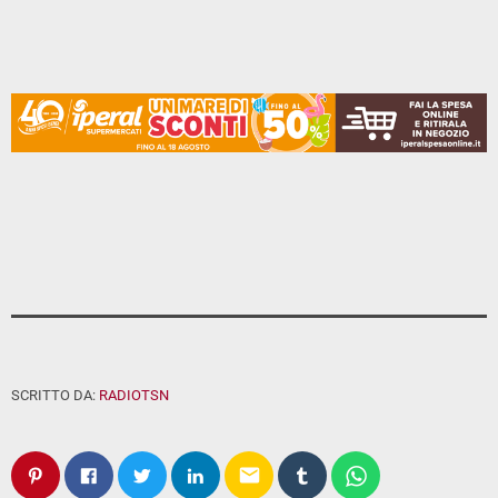
SCRITTO DA:
RADIOTSN
email