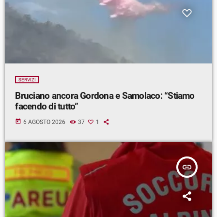
SERVIZI
Bruciano ancora Gordona e Samolaco: “Stiamo
facendo di tutto”
today
6 AGOSTO 2026
37
1
insert_link