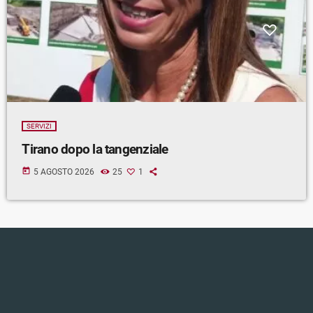
SERVIZI
Tirano dopo la tangenziale
today
5 AGOSTO 2026
25
1