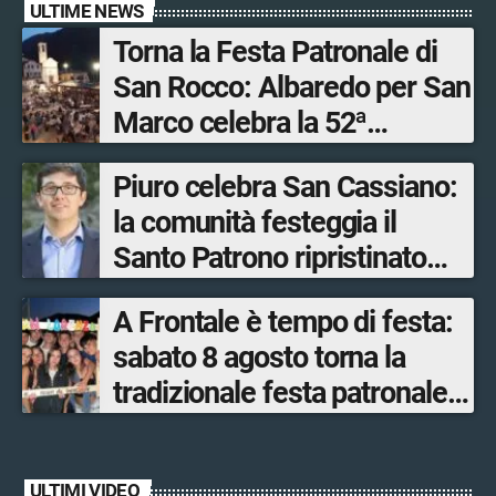
ULTIME NEWS
Torna la Festa Patronale di
San Rocco: Albaredo per San
Marco celebra la 52ª
edizione della sua
Piuro celebra San Cassiano:
manifestazione più sentita
la comunità festeggia il
Santo Patrono ripristinato
dopo quattro secoli
A Frontale è tempo di festa:
sabato 8 agosto torna la
tradizionale festa patronale
di San Lorenzo tra sapori
tipici, torneo di pallavolo e
ULTIMI VIDEO