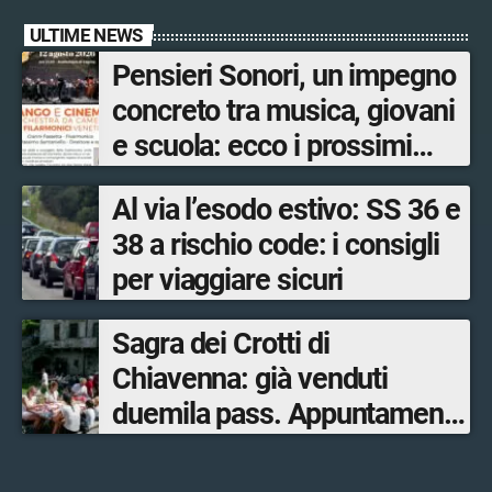
ULTIME NEWS
Pensieri Sonori, un impegno
concreto tra musica, giovani
e scuola: ecco i prossimi
appuntamenti in Valtellina
Al via l’esodo estivo: SS 36 e
38 a rischio code: i consigli
per viaggiare sicuri
Sagra dei Crotti di
Chiavenna: già venduti
duemila pass. Appuntamento
il 5-6 e il 12-13 settembre.