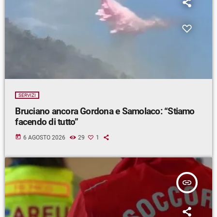
SERVIZI
Bruciano ancora Gordona e Samolaco: “Stiamo
facendo di tutto”
today
6 AGOSTO 2026
29
1
insert_link