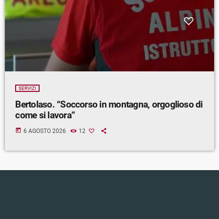
SERVIZI
Bertolaso. “Soccorso in montagna, orgoglioso di
come si lavora”
today
6 AGOSTO 2026
12