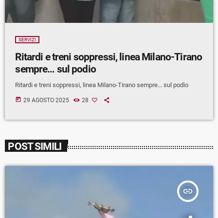
SERVIZI
Ritardi e treni soppressi, linea Milano-Tirano
sempre… sul podio
Ritardi e treni soppressi, linea Milano-Tirano sempre... sul podio
today
29 AGOSTO 2025
28
POST SIMILI
insert_link