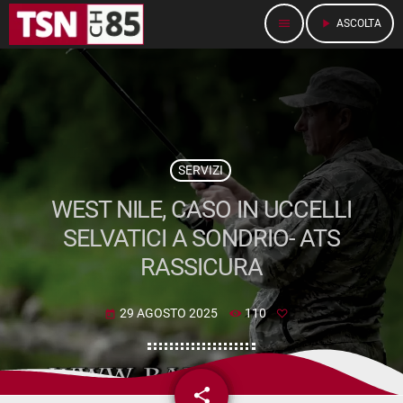
menu
play_arrow
ASCOLTA
SERVIZI
WEST NILE, CASO IN UCCELLI
SELVATICI A SONDRIO- ATS
RASSICURA
29 AGOSTO 2025
110
today
share
email