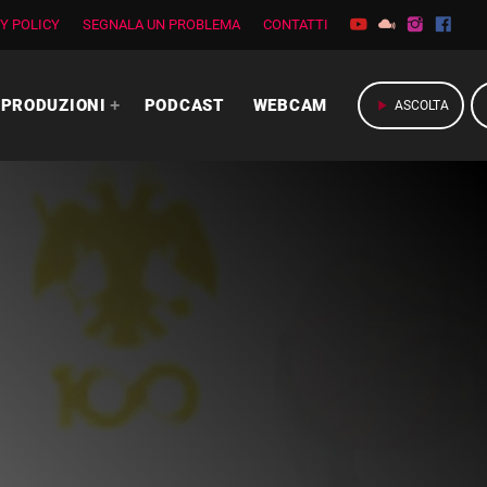
Y POLICY
SEGNALA UN PROBLEMA
CONTATTI
PRODUZIONI
PODCAST
WEBCAM
play_arrow
ASCOLTA