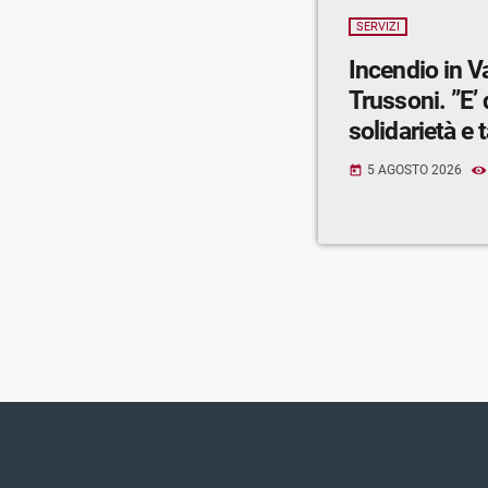
SERVIZI
Incendio in V
Trussoni. ”E’
solidarietà e t
5 AGOSTO 2026
today