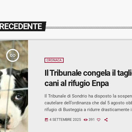
PRECEDENTE
insert_link
CRONACA
Il Tribunale congela il tagl
cani al rifugio Enpa
Il Tribunale di Sondrio ha disposto la sospe
cautelare dell’ordinanza che dal 5 agosto obb
rifugio di Busteggia a ridurre drasticamente 
cani ospitati, passando da 16 a soli 5. La de
4 SETTEMBRE 2025
391
today
arrivata il 20 agosto, congela quindi l’efficac
provvedimento almeno fino all’udienza fissat