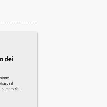
io dei
nsione
ligava il
il numero dei
cisione,
ia del
a per l’11