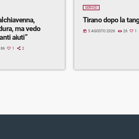
SERVIZI
alchiavenna,
Tirano dopo la tan
 dura, ma vedo
5 AGOSTO 2026
26
1
today
anti aiuti”
86
1
2