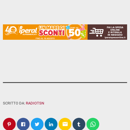
SCRITTO DA:
RADIOTSN
email