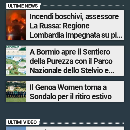
ULTIME NEWS
Incendi boschivi, assessore
La Russa: Regione
Lombardia impegnata su più
fronti, 48 volontari coinvolti
A Bormio apre il Sentiero
tra le province di Lecco,
della Purezza con il Parco
Sondrio, Milano e Como
Nazionale dello Stelvio e
Bormio Tourism
Il Genoa Women torna a
Sondalo per il ritiro estivo
ULTIMI VIDEO