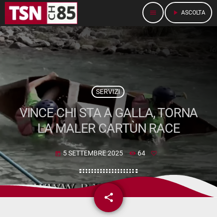
menu
play_arrow
ASCOLTA
SERVIZI
VINCE CHI STA A GALLA, TORNA
LA MALER CARTÙN RACE
5 SETTEMBRE 2025
64
today
share
email