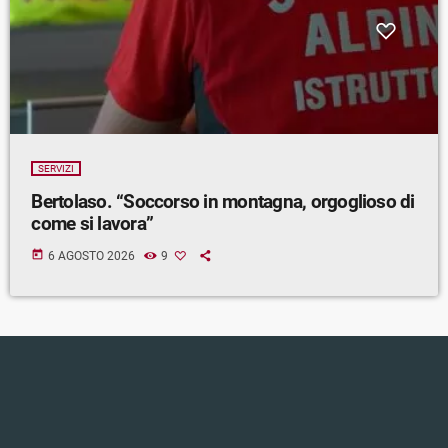
SERVIZI
Bertolaso. “Soccorso in montagna, orgoglioso di
come si lavora”
today
6 AGOSTO 2026
9