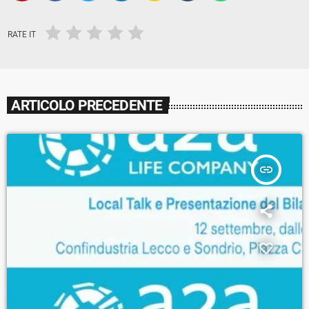
RATE IT
ARTICOLO PRECEDENTE
insert_link