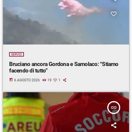
SERVIZI
Bruciano ancora Gordona e Samolaco: “Stiamo
facendo di tutto”
today
6 AGOSTO 2026
19
1
insert_link