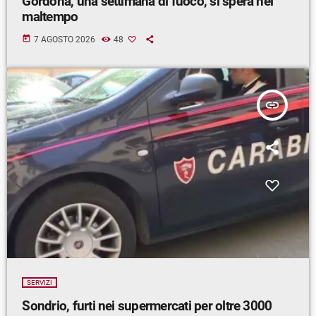
Gordona, una settimana di fuoco, si spera nel
maltempo
today
7 AGOSTO 2026
48
insert_link
SERVIZI
Sondrio, furti nei supermercati per oltre 3000