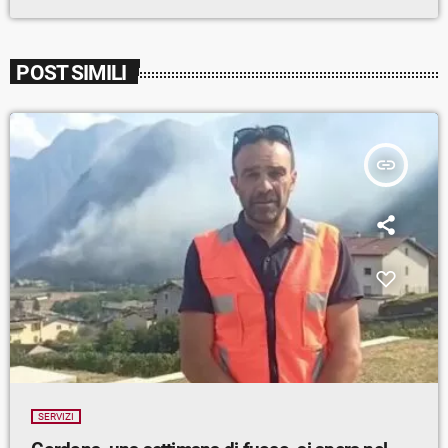
POST SIMILI
insert_link
SERVIZI