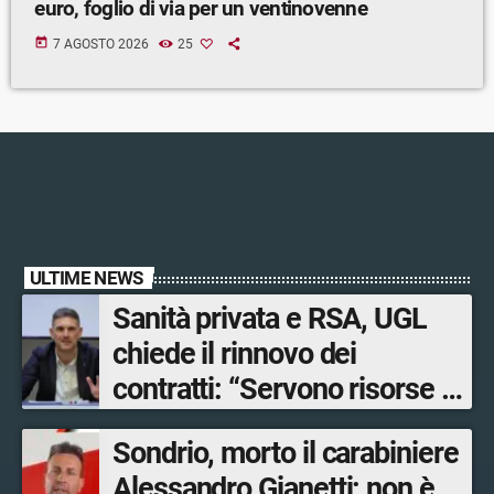
euro, foglio di via per un ventinovenne
today
7 AGOSTO 2026
25
ULTIME NEWS
Sanità privata e RSA, UGL
chiede il rinnovo dei
contratti: “Servono risorse e
salari adeguati”
Sondrio, morto il carabiniere
Alessandro Gianetti: non è