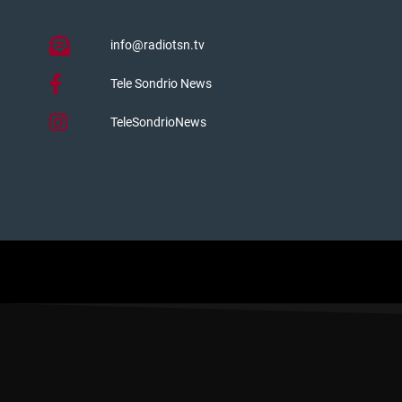
info@radiotsn.tv
Tele Sondrio News
TeleSondrioNews