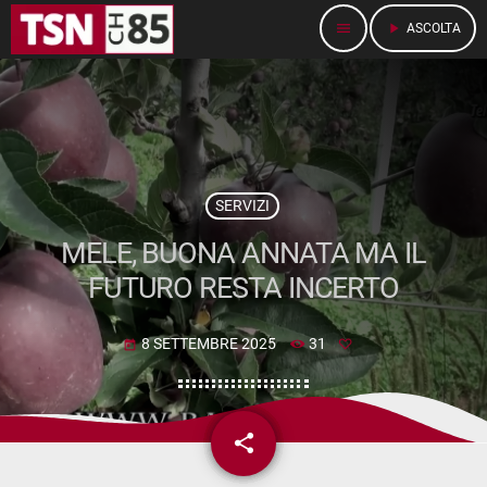
menu
play_arrow
ASCOLTA
SERVIZI
MELE, BUONA ANNATA MA IL
FUTURO RESTA INCERTO
8 SETTEMBRE 2025
31
today
share
email