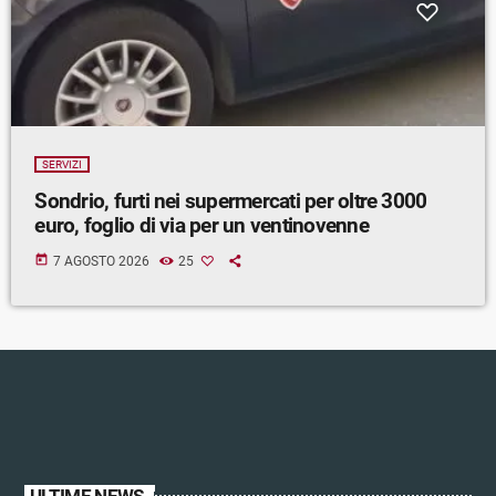
SERVIZI
Sondrio, furti nei supermercati per oltre 3000
euro, foglio di via per un ventinovenne
today
7 AGOSTO 2026
25
ULTIME NEWS