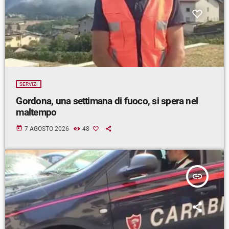
SERVIZI
Gordona, una settimana di fuoco, si spera nel
maltempo
today
7 AGOSTO 2026
48
insert_link