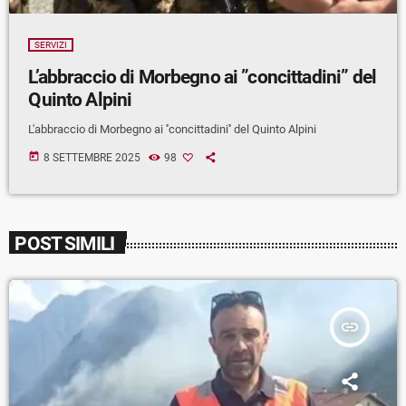
SERVIZI
L’abbraccio di Morbegno ai ”concittadini” del
Quinto Alpini
L'abbraccio di Morbegno ai ''concittadini'' del Quinto Alpini
today
8 SETTEMBRE 2025
98
POST SIMILI
insert_link