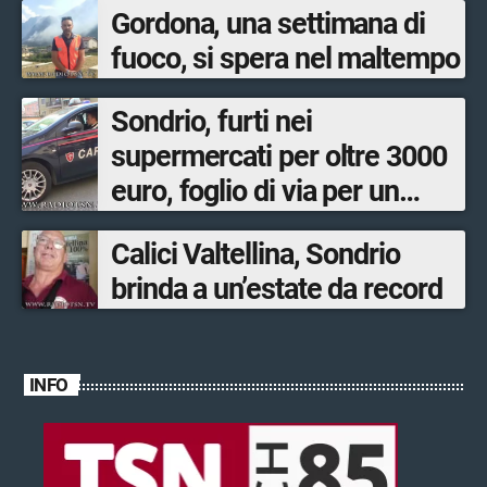
Gordona, una settimana di
fuoco, si spera nel maltempo
Sondrio, furti nei
supermercati per oltre 3000
euro, foglio di via per un
ventinovenne
Calici Valtellina, Sondrio
brinda a un’estate da record
INFO