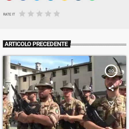
RATE IT
ARTICOLO PRECEDENTE
insert_link