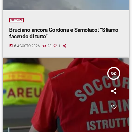
SERVIZI
Bruciano ancora Gordona e Samolaco: “Stiamo
facendo di tutto”
today
6 AGOSTO 2026
23
1
insert_link