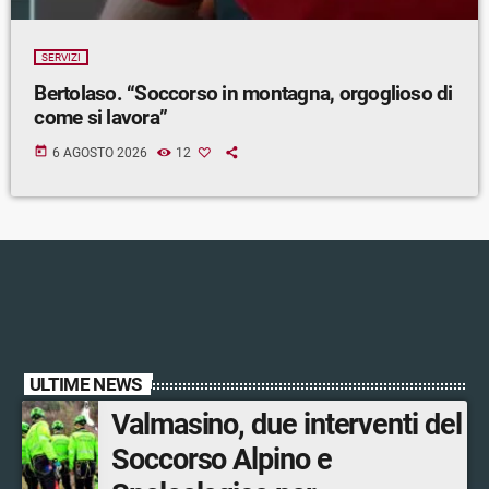
SERVIZI
Bertolaso. “Soccorso in montagna, orgoglioso di
come si lavora”
today
6 AGOSTO 2026
12
ULTIME NEWS
Valmasino, due interventi del
Soccorso Alpino e