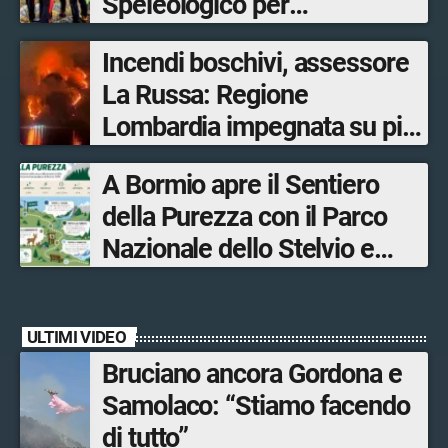
Speleologico per
escursionisti in difficoltà
Incendi boschivi, assessore
La Russa: Regione
Lombardia impegnata su più
fronti, 48 volontari coinvolti
A Bormio apre il Sentiero
tra le province di Lecco,
della Purezza con il Parco
Sondrio, Milano e Como
Nazionale dello Stelvio e
Bormio Tourism
ULTIMI VIDEO
Bruciano ancora Gordona e
Samolaco: “Stiamo facendo
di tutto”