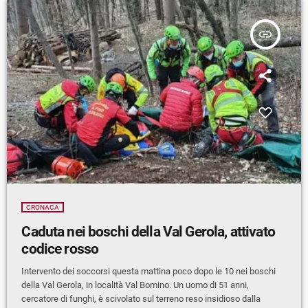
insert_link
CRONACA
Caduta nei boschi della Val Gerola, attivato
codice rosso
Intervento dei soccorsi questa mattina poco dopo le 10 nei boschi
della Val Gerola, in località Val Bomino. Un uomo di 51 anni,
cercatore di funghi, è scivolato sul terreno reso insidioso dalla