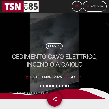
menu
play_arrow
ASCOLTA
SERVIZI
CEDIMENTO CAVO ELETTRICO,
INCENDIO A CAIOLO
13 SETTEMBRE 2025
149
today
share
email