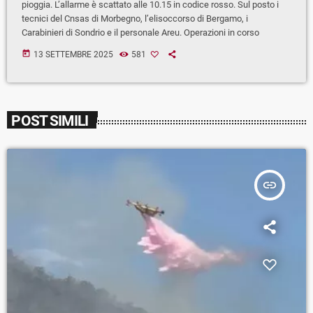
pioggia. L’allarme è scattato alle 10.15 in codice rosso. Sul posto i
tecnici del Cnsas di Morbegno, l’elisoccorso di Bergamo, i
Carabinieri di Sondrio e il personale Areu. Operazioni in corso
today
13 SETTEMBRE 2025
581
POST SIMILI
insert_link