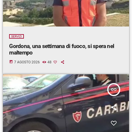
SERVIZI
Gordona, una settimana di fuoco, si spera nel
maltempo
today
7 AGOSTO 2026
48
insert_link