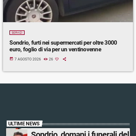
SERVIZI
Sondrio, furti nei supermercati per oltre 3000
euro, foglio di via per un ventinovenne
today
7 AGOSTO 2026
26
ULTIME NEWS
Sondrio, domani i funerali del