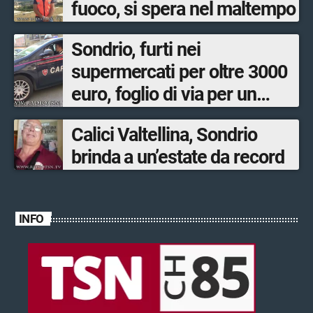
fuoco, si spera nel maltempo
Sondrio, furti nei
supermercati per oltre 3000
euro, foglio di via per un
ventinovenne
Calici Valtellina, Sondrio
brinda a un’estate da record
INFO