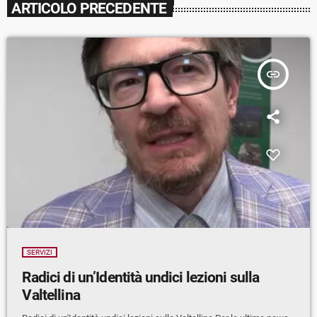
ARTICOLO PRECEDENTE
insert_link
SERVIZI
Radici di un’Identità undici lezioni sulla
Valtellina