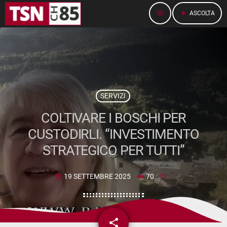
menu
play_arrow
ASCOLTA
SERVIZI
COLTIVARE I BOSCHI PER
CUSTODIRLI. “INVESTIMENTO
STRATEGICO PER TUTTI”
19 SETTEMBRE 2025
70
today
share
email