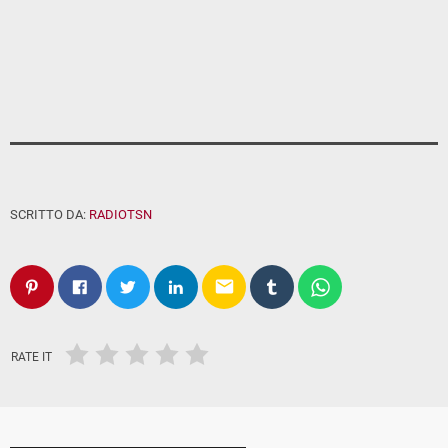
SCRITTO DA:
RADIOTSN
email
RATE IT