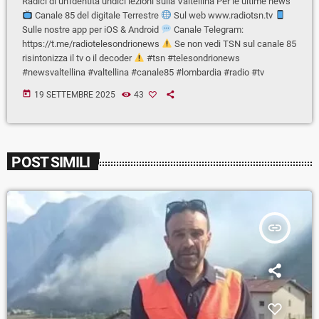
Radici di un'Identità undici lezioni sulla Valtellina Per le ultime news
Canale 85 del digitale Terrestre
Sul web www.radiotsn.tv
Sulle nostre app per iOS & Android
Canale Telegram:
https://t.me/radiotelesondrionews
Se non vedi TSN sul canale 85
risintonizza il tv o il decoder
#tsn #telesondrionews
#newsvaltellina #valtellina #canale85 #lombardia #radio #tv
today
19 SETTEMBRE 2025
43
POST SIMILI
insert_link