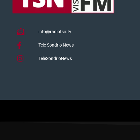
info@radiotsn.tv
Tele Sondrio News
TeleSondrioNews