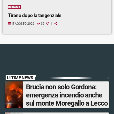
SERVIZI
Tirano dopo la tangenziale
today
5 AGOSTO 2026
39
1
ULTIME NEWS
Brucia non solo Gordona:
emergenza incendio anche
sul monte Moregallo a Lecco