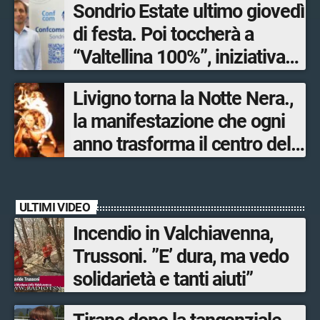
Sondrio Estate ultimo giovedì
di festa. Poi toccherà a
“Valtellina 100%”, iniziativa
ideata e organizzata
Livigno torna la Notte Nera.,
dall’Associazione
la manifestazione che ogni
mandamentale di
anno trasforma il centro del
Confcommercio Sondrio in
paese in un palcoscenico a
collaborazione con Sondrio
cielo aperto
Shopping.
ULTIMI VIDEO
Incendio in Valchiavenna,
Trussoni. ”E’ dura, ma vedo
solidarietà e tanti aiuti”