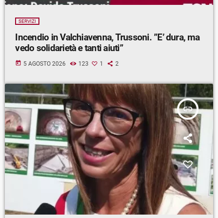
SERVIZI
Incendio in Valchiavenna, Trussoni. ”E’ dura, ma
vedo solidarietà e tanti aiuti”
today
5 AGOSTO 2026
123
1
2
insert_link