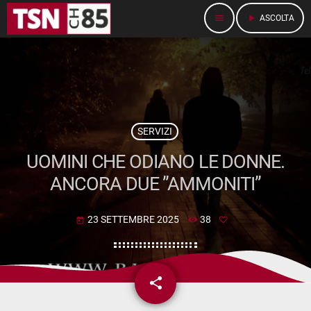
menu
play_arrow
ASCOLTA
SERVIZI
UOMINI CHE ODIANO LE DONNE.
ANCORA DUE ”AMMONITI”
23 SETTEMBRE 2025
38
today
share
email