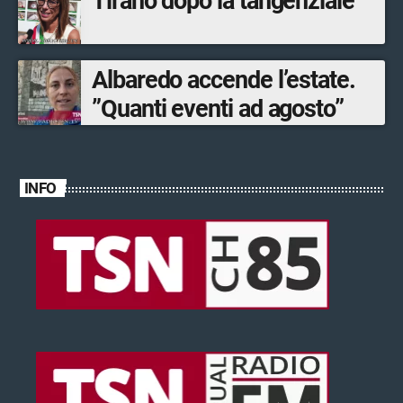
Tirano dopo la tangenziale
Albaredo accende l’estate.
”Quanti eventi ad agosto”
INFO