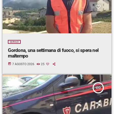
SERVIZI
Gordona, una settimana di fuoco, si spera nel
maltempo
today
7 AGOSTO 2026
25
insert_link