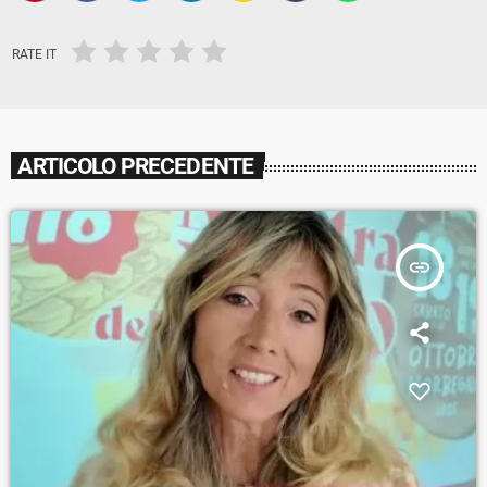
RATE IT
ARTICOLO PRECEDENTE
insert_link