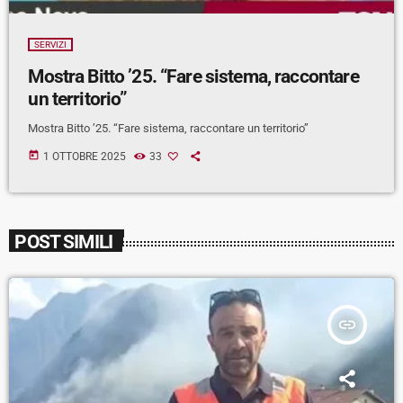
SERVIZI
Mostra Bitto ’25. “Fare sistema, raccontare
un territorio”
Mostra Bitto ’25. “Fare sistema, raccontare un territorio”
today
1 OTTOBRE 2025
33
POST SIMILI
insert_link