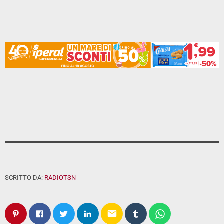
SCRITTO DA:
RADIOTSN
email