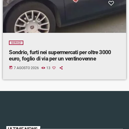
SERVIZI
Sondrio, furti nei supermercati per oltre 3000
euro, foglio di via per un ventinovenne
today
7 AGOSTO 2026
13
ULTIME NEWS