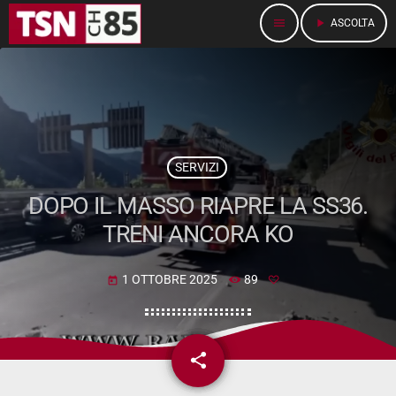
menu
play_arrow
ASCOLTA
SERVIZI
DOPO IL MASSO RIAPRE LA SS36.
TRENI ANCORA KO
1 OTTOBRE 2025
89
today
share
email