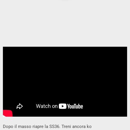
Dopo il masso riapre la SS36. Treni ancora ko