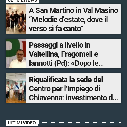
A San Martino in Val Masino
“Melodie d’estate, dove il
verso si fa canto”
Passaggi a livello in
Valtellina, Fragomeli e
Iannotti (Pd): «Dopo le
Olimpiadi solo un terzo delle
Riqualificata la sede del
opere sostitutive sarà
Centro per l’Impiego di
ultimato entro il 2026»
Chiavenna: investimento da
quasi 250mila euro
ULTIMI VIDEO