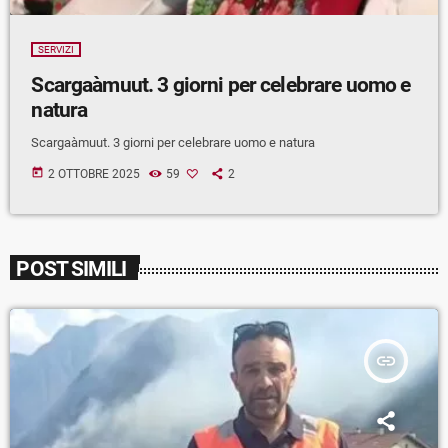
SERVIZI
Scargaàmuut. 3 giorni per celebrare uomo e
natura
Scargaàmuut. 3 giorni per celebrare uomo e natura
today
2 OTTOBRE 2025
59
2
POST SIMILI
insert_link