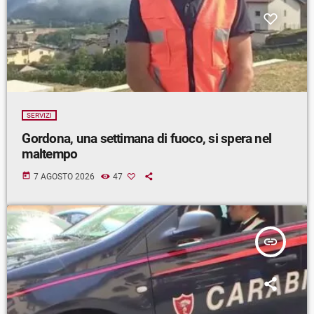
SERVIZI
Gordona, una settimana di fuoco, si spera nel
maltempo
today
7 AGOSTO 2026
47
insert_link