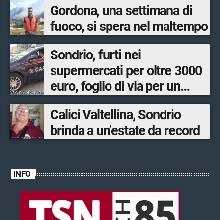
Gordona, una settimana di
fuoco, si spera nel maltempo
Sondrio, furti nei
supermercati per oltre 3000
euro, foglio di via per un
ventinovenne
Calici Valtellina, Sondrio
brinda a un’estate da record
INFO