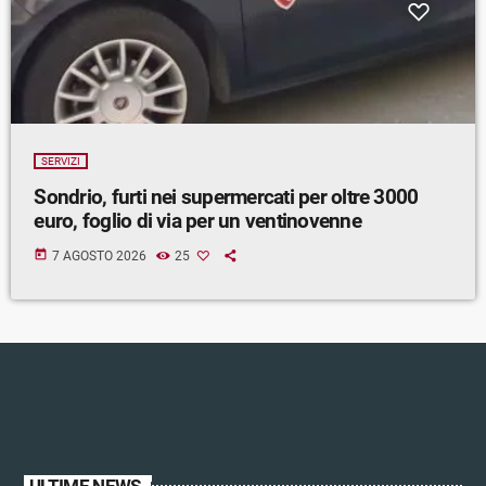
SERVIZI
Sondrio, furti nei supermercati per oltre 3000
euro, foglio di via per un ventinovenne
today
7 AGOSTO 2026
25
ULTIME NEWS