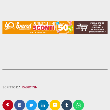
SCRITTO DA:
RADIOTSN
email