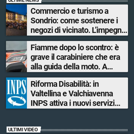
Commercio e turismo a
Sondrio: come sostenere i
negozi di vicinato. L’impegno
su più fronti
Fiamme dopo lo scontro: è
dell’Amministrazione
grave il carabiniere che era
comunale per garantire
alla guida della moto. A
servizi ai residenti e offrire
salvarlo un poliziotto fuori
opportunità ai turisti
Riforma Disabilità: in
servizio
Valtellina e Valchiavenna
INPS attiva i nuovi servizi
digitali per il Progetto di vita
ULTIMI VIDEO