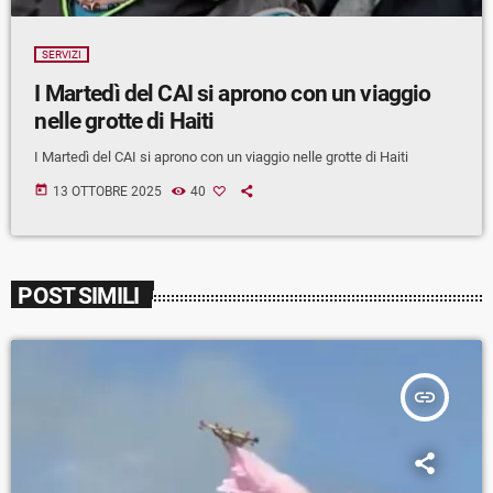
SERVIZI
I Martedì del CAI si aprono con un viaggio
nelle grotte di Haiti
I Martedì del CAI si aprono con un viaggio nelle grotte di Haiti
today
13 OTTOBRE 2025
40
POST SIMILI
insert_link