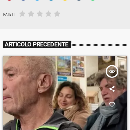
RATE IT
ARTICOLO PRECEDENTE
insert_link