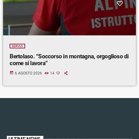
SERVIZI
Bertolaso. “Soccorso in montagna, orgoglioso di
come si lavora”
today
6 AGOSTO 2026
14
ULTIME NEWS