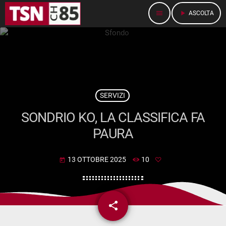
menu
play_arrow
ASCOLTA
SERVIZI
SONDRIO KO, LA CLASSIFICA FA
PAURA
13 OTTOBRE 2025
10
today
share
email