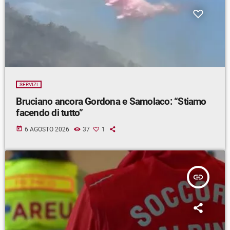
SERVIZI
Bruciano ancora Gordona e Samolaco: “Stiamo
facendo di tutto”
today
6 AGOSTO 2026
37
1
insert_link