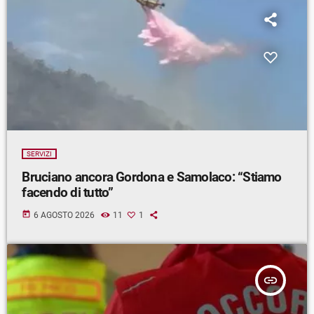
SERVIZI
Bruciano ancora Gordona e Samolaco: “Stiamo
facendo di tutto”
today
6 AGOSTO 2026
11
1
insert_link