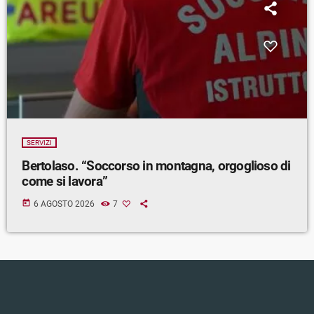
SERVIZI
Bertolaso. “Soccorso in montagna, orgoglioso di
come si lavora”
today
6 AGOSTO 2026
7