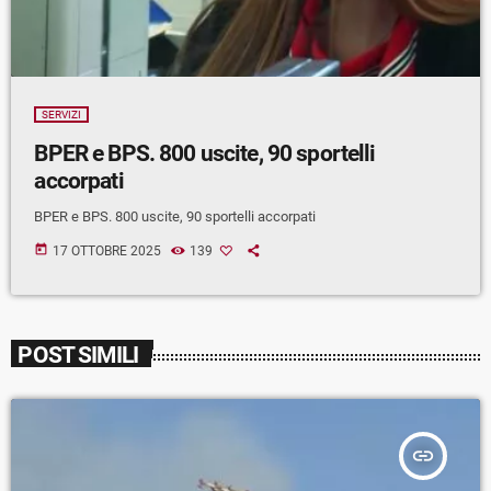
SERVIZI
BPER e BPS. 800 uscite, 90 sportelli
accorpati
BPER e BPS. 800 uscite, 90 sportelli accorpati
today
17 OTTOBRE 2025
139
POST SIMILI
insert_link