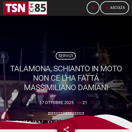
menu
play_arrow
ASCOLTA
SERVIZI
TALAMONA, SCHIANTO IN MOTO
NON CE L’HA FATTA
MASSIMILIANO DAMIANI
17 OTTOBRE 2025
21
today
share
email