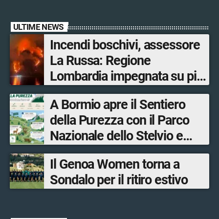
ULTIME NEWS
Incendi boschivi, assessore
La Russa: Regione
Lombardia impegnata su più
fronti, 48 volontari coinvolti
A Bormio apre il Sentiero
tra le province di Lecco,
della Purezza con il Parco
Sondrio, Milano e Como
Nazionale dello Stelvio e
Bormio Tourism
Il Genoa Women torna a
Sondalo per il ritiro estivo