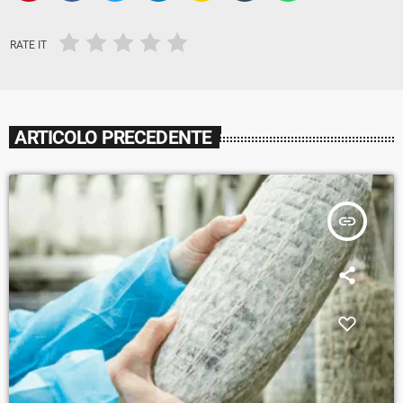
RATE IT
ARTICOLO PRECEDENTE
insert_link