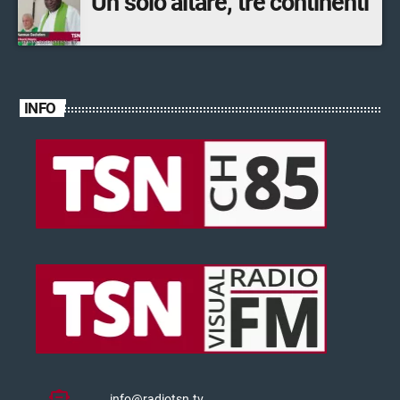
Un solo altare, tre continenti
INFO
info@radiotsn.tv