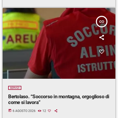
insert_link
SERVIZI
Bertolaso. “Soccorso in montagna, orgoglioso di
come si lavora”
today
6 AGOSTO 2026
12