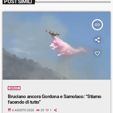
POST SIMILI
insert_link
SERVIZI
Bruciano ancora Gordona e Samolaco: “Stiamo
facendo di tutto”
today
6 AGOSTO 2026
29
1