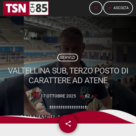
menu
play_arrow
ASCOLTA
SERVIZI
VALTELLINA SUB, TERZO POSTO DI
CARATTERE AD ATENE
17 OTTOBRE 2025
62
today
share
email