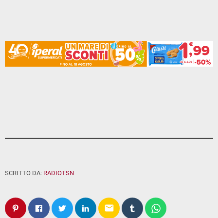
SCRITTO DA:
RADIOTSN
email