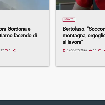
SERVIZI
ora Gordona e
Bertolaso. “Soccor
tiamo facendo di
montagna, orgogli
si lavora”
37
1
6 AGOSTO 2026
14
today