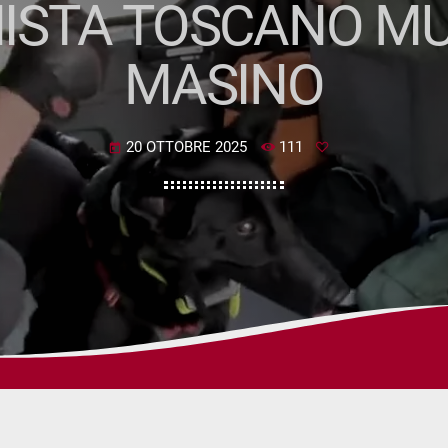
ISTA TOSCANO MU
MASINO
20 OTTOBRE 2025
111
today