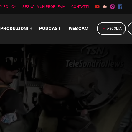
Y POLICY
SEGNALA UN PROBLEMA
CONTATTI
PRODUZIONI
PODCAST
WEBCAM
play_arrow
ASCOLTA