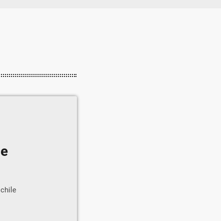
 e
chile