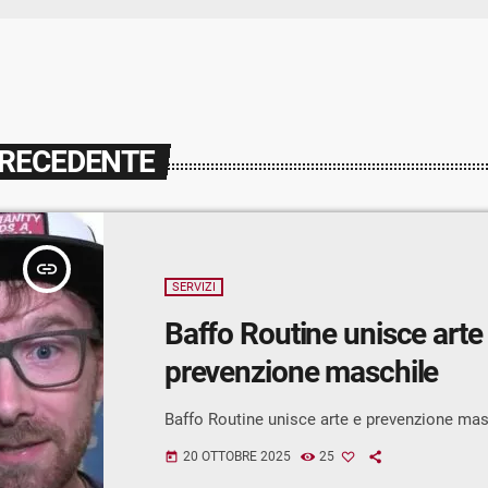
PRECEDENTE
insert_link
SERVIZI
Baffo Routine unisce arte
prevenzione maschile
Baffo Routine unisce arte e prevenzione mas
20 OTTOBRE 2025
25
today