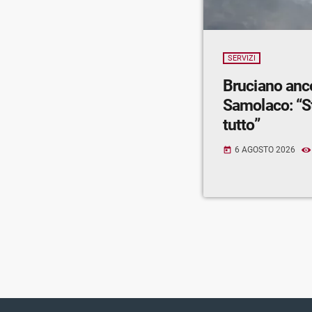
SERVIZI
Bruciano anc
Samolaco: “S
tutto”
6 AGOSTO 2026
today