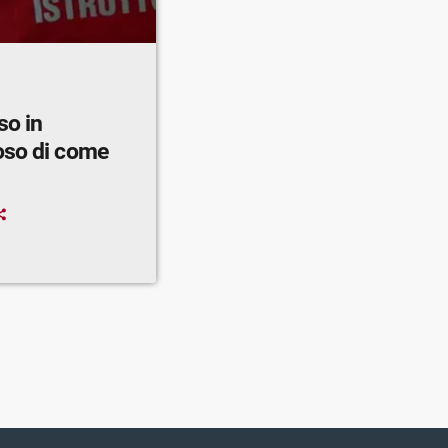
so in
oso di come