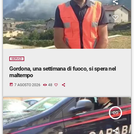
SERVIZI
Gordona, una settimana di fuoco, si spera nel
maltempo
today
7 AGOSTO 2026
48
insert_link