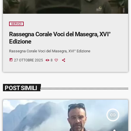
SERVIZI
Rassegna Corale Voci del Masegra, XVI°
Edizione
Rassegna Corale Voci del Masegra, XVI° Edizione
today
27 OTTOBRE 2025
8
POST SIMILI
insert_link