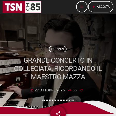
menu
play_arrow
ASCOLTA
SERVIZI
GRANDE CONCERTO IN
COLLEGIATA, RICORDANDO IL
MAESTRO MAZZA
27 OTTOBRE 2025
55
today
share
email