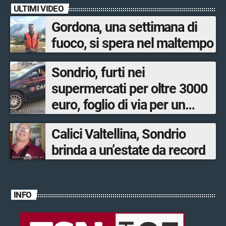
ULTIMI VIDEO
Gordona, una settimana di
fuoco, si spera nel maltempo
Sondrio, furti nei
supermercati per oltre 3000
euro, foglio di via per un
ventinovenne
Calici Valtellina, Sondrio
brinda a un’estate da record
INFO