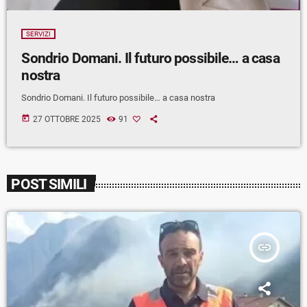
SERVIZI
Sondrio Domani. Il futuro possibile… a casa
nostra
Sondrio Domani. Il futuro possibile… a casa nostra
today
27 OTTOBRE 2025
91
POST SIMILI
insert_link