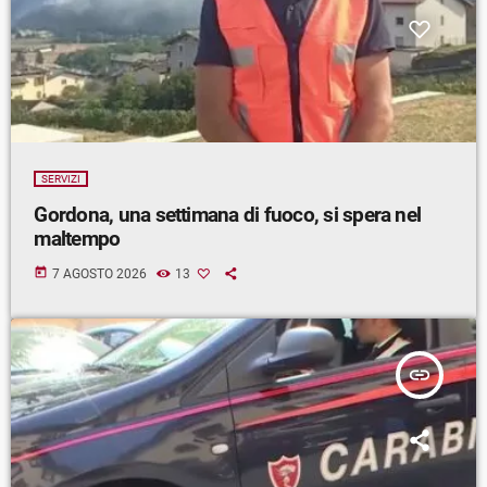
SERVIZI
Gordona, una settimana di fuoco, si spera nel
maltempo
today
7 AGOSTO 2026
13
insert_link