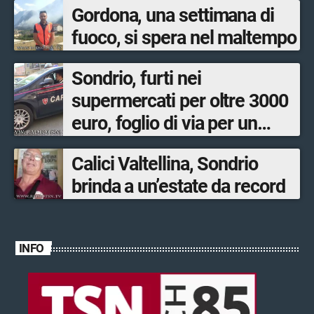
Gordona, una settimana di
fuoco, si spera nel maltempo
Sondrio, furti nei
supermercati per oltre 3000
euro, foglio di via per un
ventinovenne
Calici Valtellina, Sondrio
brinda a un’estate da record
INFO