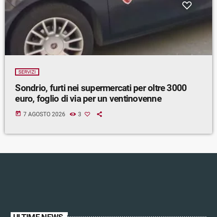
SERVIZI
Sondrio, furti nei supermercati per oltre 3000
euro, foglio di via per un ventinovenne
today
7 AGOSTO 2026
3
ULTIME NEWS