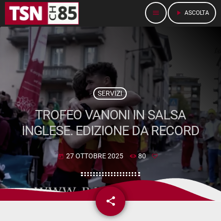
menu
play_arrow
ASCOLTA
SERVIZI
TROFEO VANONI IN SALSA
INGLESE. EDIZIONE DA RECORD
27 OTTOBRE 2025
80
today
share
email