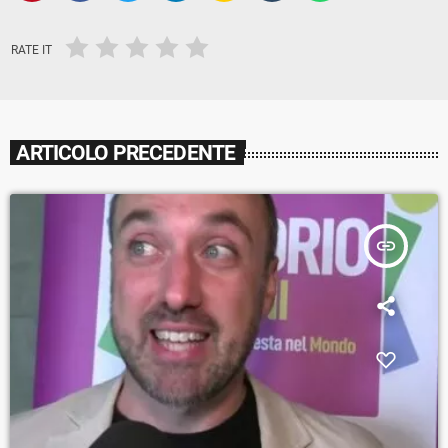
RATE IT
ARTICOLO PRECEDENTE
insert_link