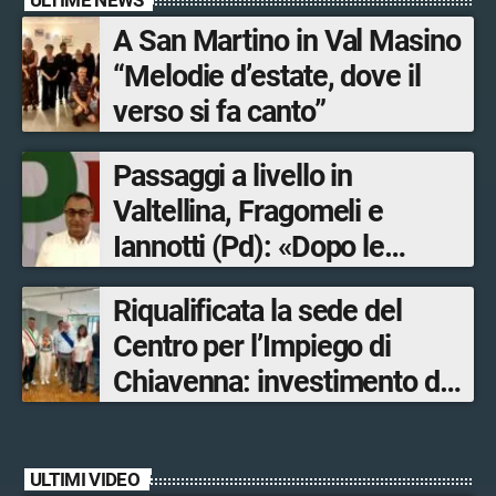
A San Martino in Val Masino
“Melodie d’estate, dove il
verso si fa canto”
Passaggi a livello in
Valtellina, Fragomeli e
Iannotti (Pd): «Dopo le
Olimpiadi solo un terzo delle
Riqualificata la sede del
opere sostitutive sarà
Centro per l’Impiego di
ultimato entro il 2026»
Chiavenna: investimento da
quasi 250mila euro
ULTIMI VIDEO