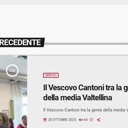
PRECEDENTE
insert_link
SERVIZI
Il Vescovo Cantoni tra la 
della media Valtellina
Il Vescovo Cantoni tra la gente della media V
28 OTTOBRE 2025
64
today