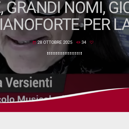
E, GRANDI NOMI, G
PIANOFORTE PER LA
28 OTTOBRE 2025
34
today