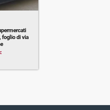
supermercati
 foglio di via
ne