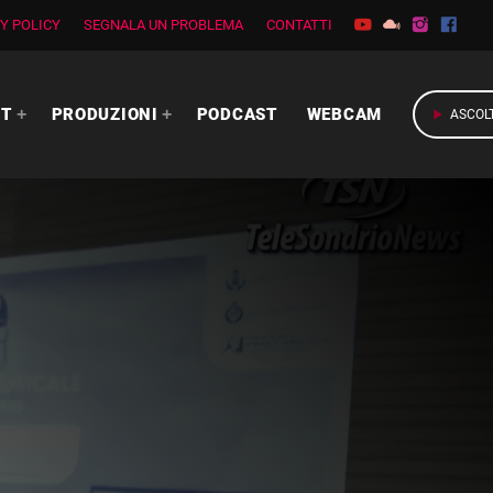
Y POLICY
SEGNALA UN PROBLEMA
CONTATTI
RT
PRODUZIONI
PODCAST
WEBCAM
play_arrow
ASCOL