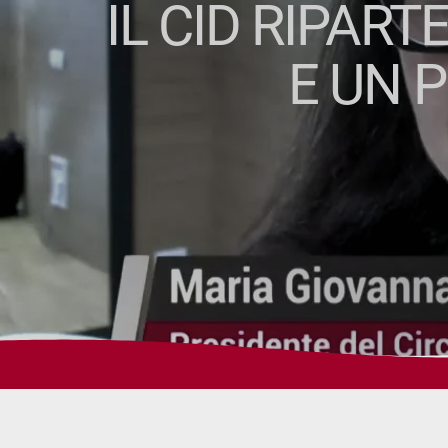
IL CID RIPART
E UN 