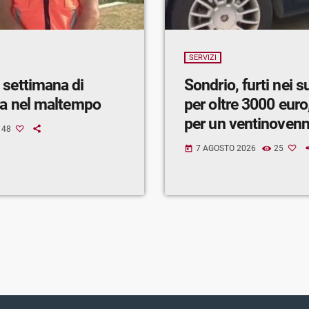
SERVIZI
 settimana di
Sondrio, furti nei 
ra nel maltempo
per oltre 3000 euro,
per un ventinoven
48
7 AGOSTO 2026
25
today