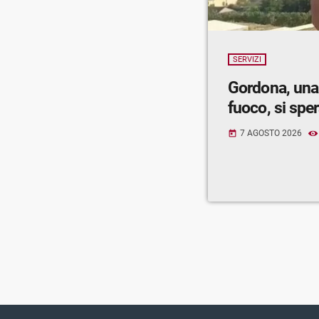
SERVIZI
Gordona, una
fuoco, si spe
7 AGOSTO 2026
today