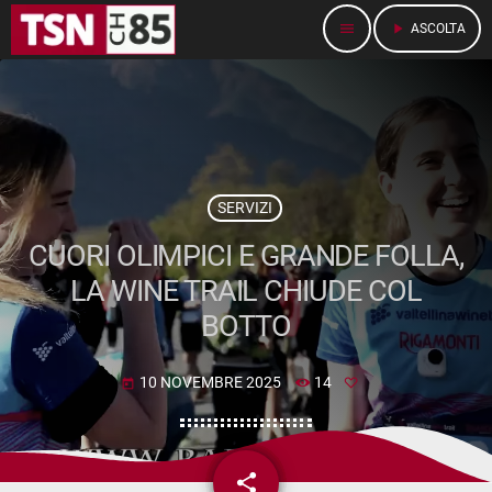
menu
play_arrow
ASCOLTA
SERVIZI
CUORI OLIMPICI E GRANDE FOLLA,
LA WINE TRAIL CHIUDE COL
BOTTO
10 NOVEMBRE 2025
14
today
share
email