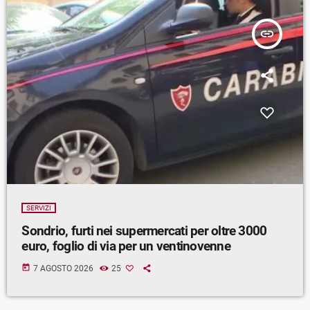
insert_link
SERVIZI
Sondrio, furti nei supermercati per oltre 3000
euro, foglio di via per un ventinovenne
today
7 AGOSTO 2026
25