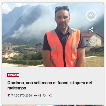
insert_link
SERVIZI
Gordona, una settimana di fuoco, si spera nel
maltempo
today
7 AGOSTO 2026
48