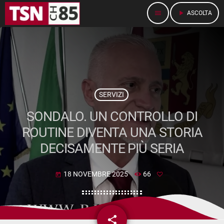
menu
play_arrow
ASCOLTA
SERVIZI
SONDALO. UN CONTROLLO DI
ROUTINE DIVENTA UNA STORIA
DECISAMENTE PIÙ SERIA
18 NOVEMBRE 2025
66
today
share
email