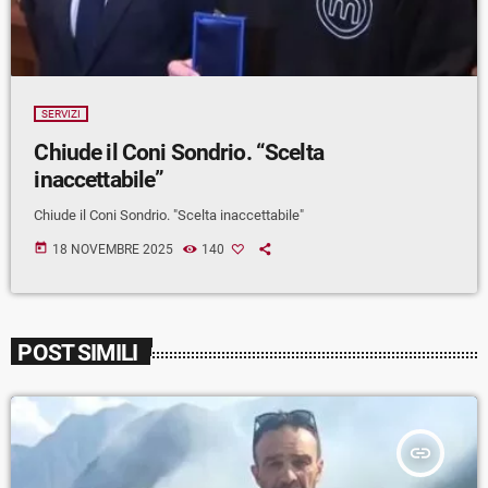
SERVIZI
Chiude il Coni Sondrio. “Scelta
inaccettabile”
Chiude il Coni Sondrio. "Scelta inaccettabile"
today
18 NOVEMBRE 2025
140
POST SIMILI
insert_link