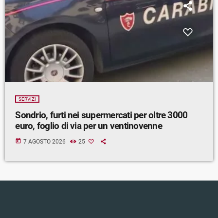
SERVIZI
Sondrio, furti nei supermercati per oltre 3000
euro, foglio di via per un ventinovenne
today
7 AGOSTO 2026
25