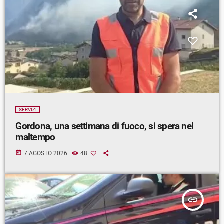
SERVIZI
Gordona, una settimana di fuoco, si spera nel
maltempo
today
7 AGOSTO 2026
48
insert_link