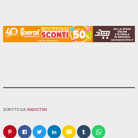
SCRITTO DA:
RADIOTSN
email