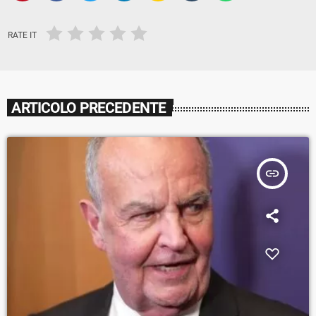
RATE IT
ARTICOLO PRECEDENTE
insert_link