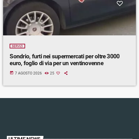
SERVIZI
Sondrio, furti nei supermercati per oltre 3000
euro, foglio di via per un ventinovenne
today
7 AGOSTO 2026
25
ULTIME NEWS