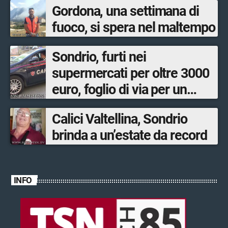
Gordona, una settimana di
fuoco, si spera nel maltempo
Sondrio, furti nei
supermercati per oltre 3000
euro, foglio di via per un
ventinovenne
Calici Valtellina, Sondrio
brinda a un’estate da record
INFO