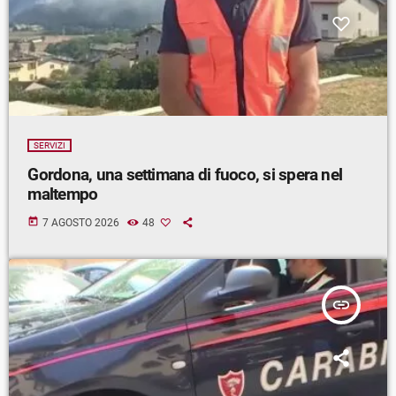
SERVIZI
Gordona, una settimana di fuoco, si spera nel
maltempo
today
7 AGOSTO 2026
48
insert_link