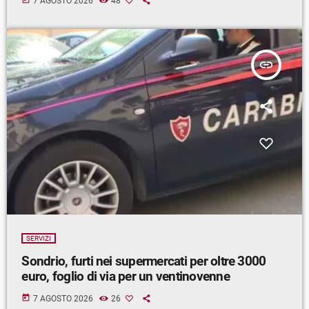
7 AGOSTO 2026
48
insert_link
SERVIZI
Sondrio, furti nei supermercati per oltre 3000
euro, foglio di via per un ventinovenne
today
7 AGOSTO 2026
26