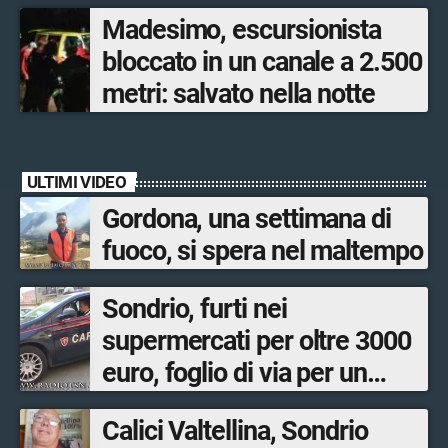
poche ore
Madesimo, escursionista
bloccato in un canale a 2.500
metri: salvato nella notte
ULTIMI VIDEO
Gordona, una settimana di
fuoco, si spera nel maltempo
Sondrio, furti nei
supermercati per oltre 3000
euro, foglio di via per un
ventinovenne
Calici Valtellina, Sondrio