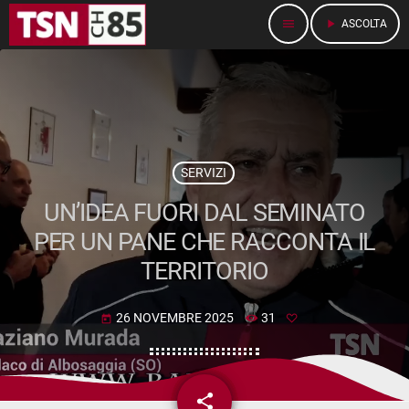
menu
play_arrow
ASCOLTA
SERVIZI
UN’IDEA FUORI DAL SEMINATO
PER UN PANE CHE RACCONTA IL
TERRITORIO
26 NOVEMBRE 2025
31
today
share
email