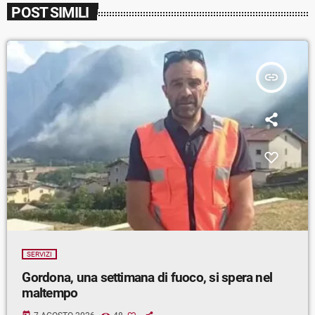
POST SIMILI
insert_link
SERVIZI
Gordona, una settimana di fuoco, si spera nel
maltempo
today