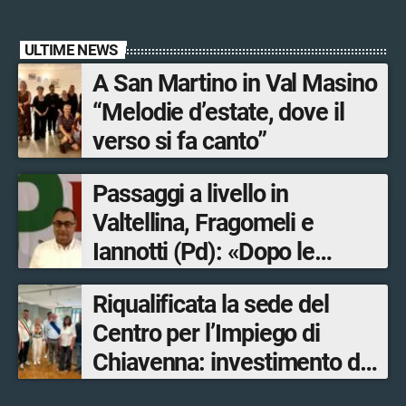
ULTIME NEWS
A San Martino in Val Masino
“Melodie d’estate, dove il
verso si fa canto”
Passaggi a livello in
Valtellina, Fragomeli e
Iannotti (Pd): «Dopo le
Olimpiadi solo un terzo delle
Riqualificata la sede del
opere sostitutive sarà
Centro per l’Impiego di
ultimato entro il 2026»
Chiavenna: investimento da
quasi 250mila euro