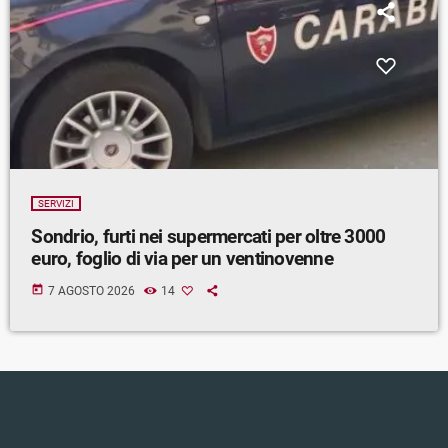
SERVIZI
Sondrio, furti nei supermercati per oltre 3000
euro, foglio di via per un ventinovenne
today
7 AGOSTO 2026
14