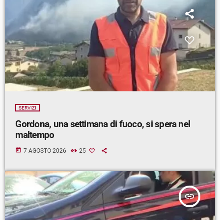
SERVIZI
Gordona, una settimana di fuoco, si spera nel
maltempo
today
7 AGOSTO 2026
25
insert_link