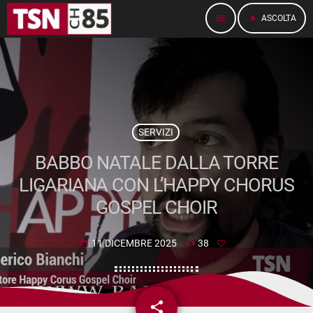
menu
play_arrow
ASCOLTA
SERVIZI
BABBO NATALE DALLA TORRE
LIGARIANA CON L’HAPPY CHORUS
GOSPEL CHOIR
11 DICEMBRE 2025
38
today
share
email