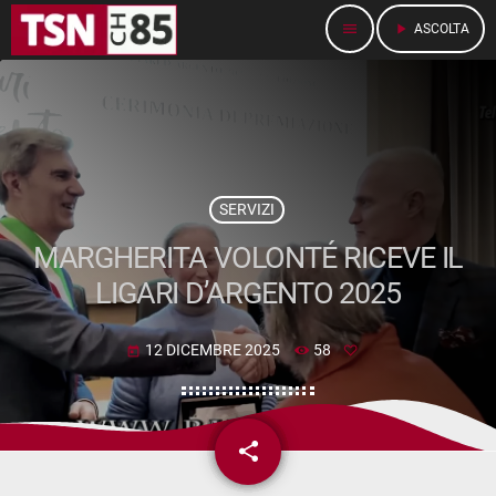
menu
play_arrow
ASCOLTA
SERVIZI
MARGHERITA VOLONTÉ RICEVE IL
LIGARI D’ARGENTO 2025
12 DICEMBRE 2025
58
today
share
email