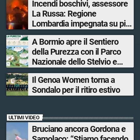
Incendi boschivi, assessore
La Russa: Regione
Lombardia impegnata su più
fronti, 48 volontari coinvolti
A Bormio apre il Sentiero
tra le province di Lecco,
della Purezza con il Parco
Sondrio, Milano e Como
Nazionale dello Stelvio e
Bormio Tourism
Il Genoa Women torna a
Sondalo per il ritiro estivo
ULTIMI VIDEO
Bruciano ancora Gordona e
Samolaco: “Stiamo facendo