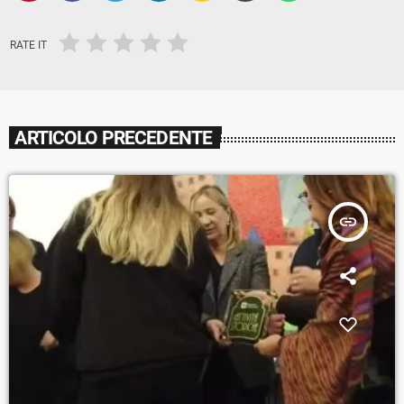
RATE IT
ARTICOLO PRECEDENTE
insert_link