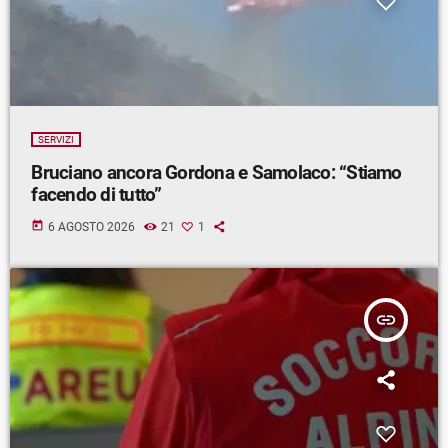
SERVIZI
Bruciano ancora Gordona e Samolaco: “Stiamo
facendo di tutto”
today
6 AGOSTO 2026
21
1
insert_link