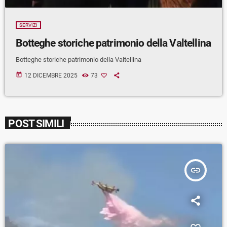
SERVIZI
Botteghe storiche patrimonio della Valtellina
Botteghe storiche patrimonio della Valtellina
today
12 DICEMBRE 2025
73
POST SIMILI
insert_link