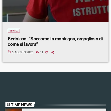
SERVIZI
Bertolaso. “Soccorso in montagna, orgoglioso di
come si lavora”
today
6 AGOSTO 2026
11
ULTIME NEWS