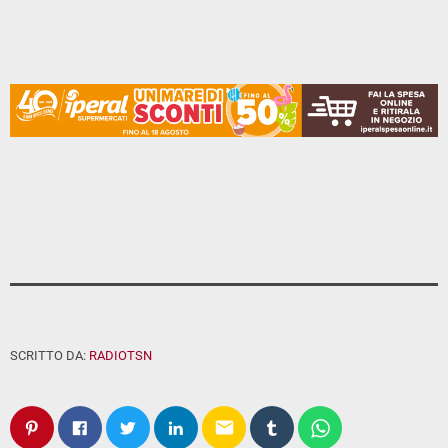
SCRITTO DA:
RADIOTSN
email