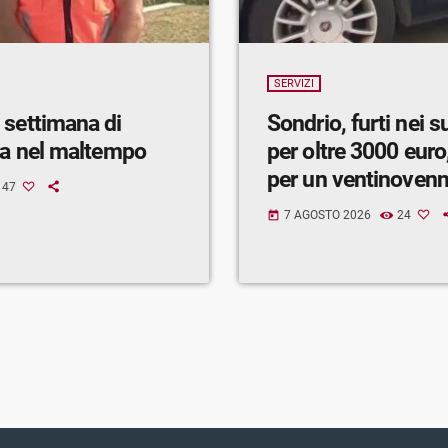
SERVIZI
 settimana di
Sondrio, furti nei 
ra nel maltempo
per oltre 3000 euro,
per un ventinoven
47
7 AGOSTO 2026
24
today