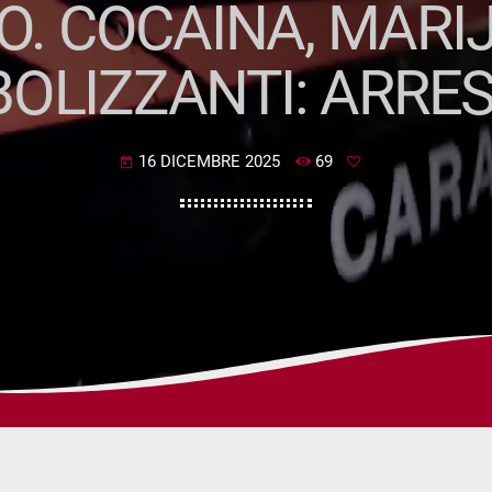
O. COCAINA, MARI
OLIZZANTI: ARRE
16 DICEMBRE 2025
69
today