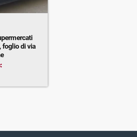
supermercati
 foglio di via
ne