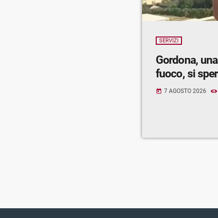
SERVIZI
Gordona, una
fuoco, si spe
7 AGOSTO 2026
today