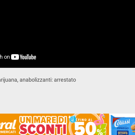
rijuana, anabolizzanti: arrestato