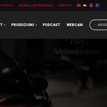
Y POLICY
SEGNALA UN PROBLEMA
CONTATTI
RT
PRODUZIONI
PODCAST
WEBCAM
play_arrow
ASCOL