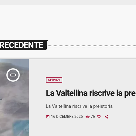
PRECEDENTE
insert_link
SERVIZI
La Valtellina riscrive la pre
La Valtellina riscrive la preistoria
16 DICEMBRE 2025
76
today