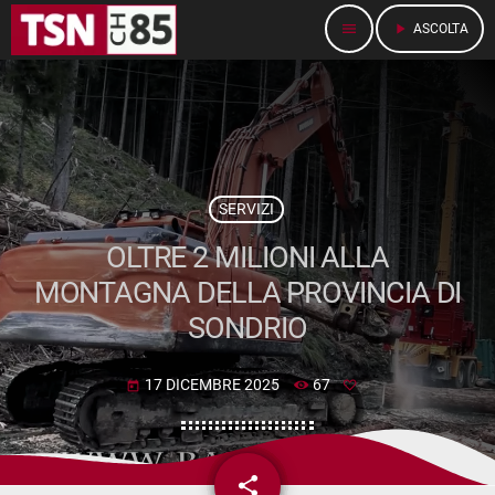
menu
play_arrow
ASCOLTA
SERVIZI
OLTRE 2 MILIONI ALLA
MONTAGNA DELLA PROVINCIA DI
SONDRIO
17 DICEMBRE 2025
67
today
share
email