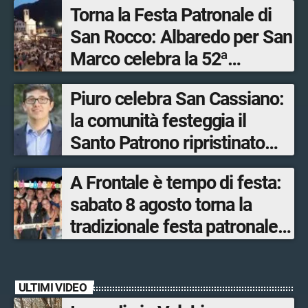
Torna la Festa Patronale di
San Rocco: Albaredo per San
Marco celebra la 52ª
edizione della sua
Piuro celebra San Cassiano:
manifestazione più sentita
la comunità festeggia il
Santo Patrono ripristinato
dopo quattro secoli
A Frontale è tempo di festa:
sabato 8 agosto torna la
tradizionale festa patronale
di San Lorenzo tra sapori
tipici, torneo di pallavolo e
ULTIMI VIDEO
musica dal vivo