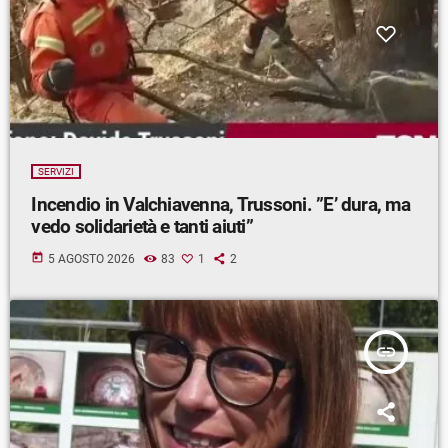
SERVIZI
Incendio in Valchiavenna, Trussoni. ”E’ dura, ma
vedo solidarietà e tanti aiuti”
today
5 AGOSTO 2026
83
1
2
insert_link